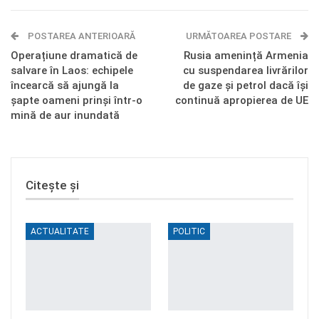
E-mail
Facebook Messenger
POSTAREA ANTERIOARĂ
Telegram
OK.ru
URMĂTOAREA POSTARE
Operațiune dramatică de
Rusia amenință Armenia
salvare în Laos: echipele
cu suspendarea livrărilor
încearcă să ajungă la
de gaze și petrol dacă își
șapte oameni prinși într-o
continuă apropierea de UE
mină de aur inundată
Citește și
ACTUALITATE
POLITIC