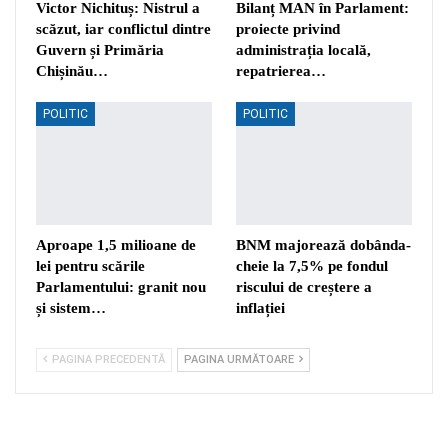
Victor Nichituș: Nistrul a
Bilanț MAN în Parlament:
scăzut, iar conflictul dintre
proiecte privind
Guvern și Primăria
administrația locală,
Chișinău…
repatrierea…
POLITIC
POLITIC
Aproape 1,5 milioane de
BNM majorează dobânda-
lei pentru scările
cheie la 7,5% pe fondul
Parlamentului: granit nou
riscului de creștere a
și sistem…
inflației
PAGINA PRECEDENTĂ
PAGINA URMĂTOARE