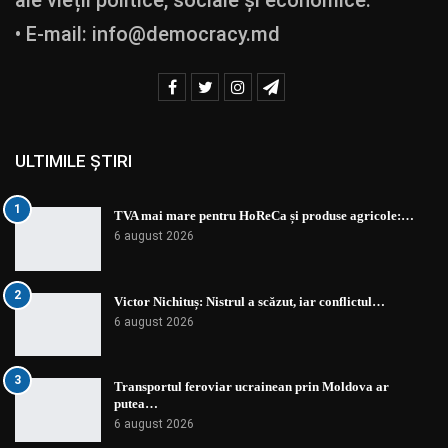
• E-mail:
info@democracy.md
ULTIMILE ȘTIRI
1
TVA mai mare pentru HoReCa și produse agricole:…
6 august 2026
2
Victor Nichituș: Nistrul a scăzut, iar conflictul…
6 august 2026
3
Transportul feroviar ucrainean prin Moldova ar
putea…
6 august 2026