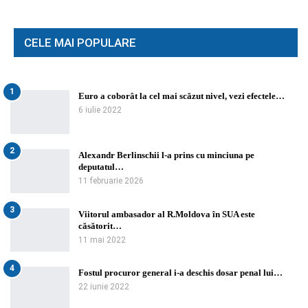
CELE MAI POPULARE
1
Euro a coborât la cel mai scăzut nivel, vezi efectele…
6 iulie 2022
2
Alexandr Berlinschii l-a prins cu minciuna pe
deputatul…
11 februarie 2026
3
Viitorul ambasador al R.Moldova în SUA este
căsătorit…
11 mai 2022
4
Fostul procuror general i-a deschis dosar penal lui…
22 iunie 2022