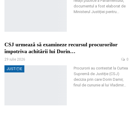
relații publice a Parlamentului,
documentul a fost elaborat de
Ministerul Justiției pentru
…
CSJ urmează să examineze recursul procurorilor
împotriva achitării lui Dorin…
29 iulie 2026
0
Procurorii au contestat la Curtea
JUSTIȚIE
Supremă de Justiție (CSJ)
decizia prin care Dorin Damir,
finul de cununie al lui Vladimir
…