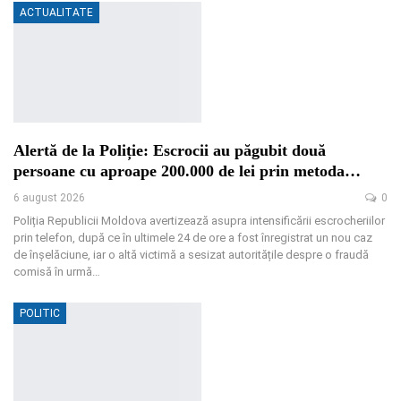
ACTUALITATE
Alertă de la Poliție: Escrocii au păgubit două
persoane cu aproape 200.000 de lei prin metoda…
6 august 2026
0
Poliția Republicii Moldova avertizează asupra intensificării escrocheriilor
prin telefon, după ce în ultimele 24 de ore a fost înregistrat un nou caz
de înșelăciune, iar o altă victimă a sesizat autoritățile despre o fraudă
comisă în urmă
…
POLITIC