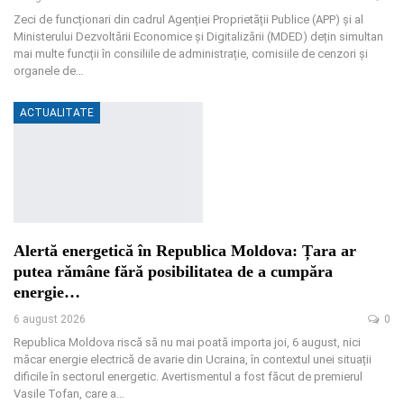
Zeci de funcționari din cadrul Agenției Proprietății Publice (APP) și al
Ministerului Dezvoltării Economice și Digitalizării (MDED) dețin simultan
mai multe funcții în consiliile de administrație, comisiile de cenzori și
organele de
…
ACTUALITATE
Alertă energetică în Republica Moldova: Țara ar
putea rămâne fără posibilitatea de a cumpăra
energie…
6 august 2026
0
Republica Moldova riscă să nu mai poată importa joi, 6 august, nici
măcar energie electrică de avarie din Ucraina, în contextul unei situații
dificile în sectorul energetic. Avertismentul a fost făcut de premierul
Vasile Tofan, care a
…