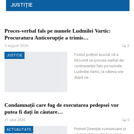
JUSTIȚIE
Proces-verbal fals pe numele Ludmilei Vartic:
Procuratura Anticorupție a trimis…
3 august 2026
0
Fostul polițist acuzat că a
JUSTIȚIE
întocmit un proces-verbal de
contravenție fals pe numele
Ludmilei Vartic, la câteva ore
după ce
…
Condamnații care fug de executarea pedepsei vor
putea fi dați în căutare…
31 iulie 2026
0
Potrivit Direcției comunicare și
ACTUALITATE