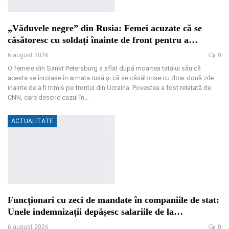
„Văduvele negre” din Rusia: Femei acuzate că se
căsătoresc cu soldați înainte de front pentru a…
6 august 2026
0
O femeie din Sankt Petersburg a aflat după moartea tatălui său că
acesta se înrolase în armata rusă și că se căsătorise cu doar două zile
înainte de a fi trimis pe frontul din Ucraina. Povestea a fost relatată de
CNN, care descrie cazul în
…
ACTUALITATE
Funcționari cu zeci de mandate în companiile de stat:
Unele indemnizații depășesc salariile de la…
6 august 2026
0