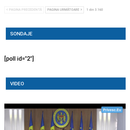
PAGINA PRECEDENTĂ
PAGINA URMĂTOARE
1 din 3.160
SONDAJE
[poll id="2"]
VIDEO