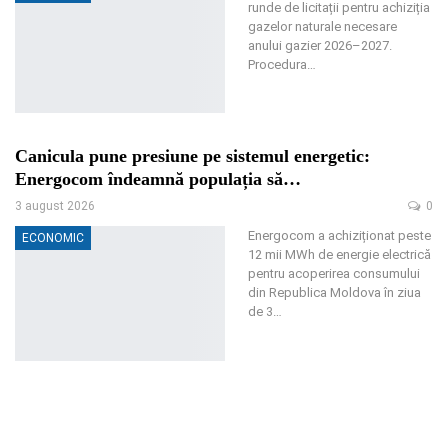
runde de licitații pentru achiziția
gazelor naturale necesare
anului gazier 2026–2027.
Procedura
…
Canicula pune presiune pe sistemul energetic:
Energocom îndeamnă populația să…
3 august 2026
0
Energocom a achiziționat peste
ECONOMIC
12 mii MWh de energie electrică
pentru acoperirea consumului
din Republica Moldova în ziua
de 3
…