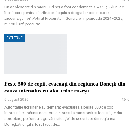
Un adolescent din raionul Edineț a fost condamnat la 4 ani și 6 luni de
închisoare pentru distribuirea ilegală a drogurilor prin metoda
„ascunzișurilor”.Potrivit Procuraturii Generale, în perioada 2024–2025,
minorul ar fi procurat
…
EXTERNE
Peste 500 de copii, evacuați din regiunea Donețk din
cauza intensificării atacurilor rusești
6 august 2026
0
Autoritățile ucrainene au demarat evacuarea a peste 500 de copii
împreună cu părinții acestora din orașul Kramatorsk și localitățile din
apropiere, pe fondul agravării situației de securitate din regiunea
Donețk.Anunțul a fost făcut de
…