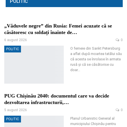
POLITIC
„Văduvele negre” din Rusia: Femei acuzate că se
căsătoresc cu soldați înainte de…
6 august 2026
0
O femeie din Sankt Petersburg
POLITIC
a aflat după moartea tatălui său
că acesta se înrolase în armata
rusă și că se căsătorise cu
doar
…
PUG Chișinău 2040: documentul care va decide
dezvoltarea infrastructurii,…
5 august 2026
0
Planul Urbanistic General al
POLITIC
municipiului Chișinău pentru