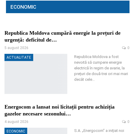
ECONOMIC
Republica Moldova cumpără energie la prețuri de
urgență: deficitul de…
5 august 2026
0
Republica Moldova a fost
ACTUALITATE
nevoită să cumpere energie
electrică în regim de avarie, la
prețuri de două-trei ori mai mari
decât cele
…
Energocom a lansat noi licitații pentru achiziția
gazelor necesare sezonului…
4 august 2026
0
S.A. „Energocom” a inițiat noi
ECONOMIC