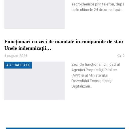
escrocheriilor prin telefon, după
ce în ultimele 24 de ore a fost
…
Funcționari cu zeci de mandate în companiile de stat:
Unele indemnizații…
6 august 2026
0
Zeci de funcționari din cadrul
ACTUALITATE
Agenției Proprietății Publice
(APP) și al Ministerului
Dezvoltării Economice și
Digitalizării
…