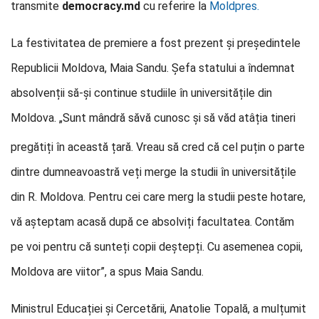
transmite
democracy.md
cu referire la
Moldpres.
La festivitatea de premiere a fost prezent și președintele
Republicii Moldova, Maia Sandu. Șefa statului a îndemnat
absolvenții să-și continue studiile în universitățile din
Moldova. „Sunt mândră să
vă cunosc și să văd atâția tineri
pregătiți în această țară. Vreau să cred că cel puțin o parte
dintre dumneavoastră veți merge la studii în universitățile
din R. Moldova. Pentru cei care merg la studii peste hotare,
vă așteptam acasă după ce absolviți facultatea. Contăm
pe voi pentru că sunteți copii deștepți. Cu asemenea copii,
Moldova are viitor”, a spus Maia Sandu.
Ministrul Educației și Cercetării, Anatolie Topală, a mulțumit