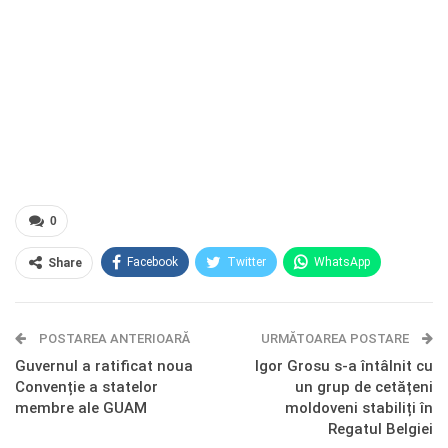
0
Facebook
Twitter
WhatsApp
Share
E-mail
Facebook Messenger
POSTAREA ANTERIOARĂ
Telegram
OK.ru
URMĂTOAREA POSTARE
Guvernul a ratificat noua
Igor Grosu s-a întâlnit cu
Convenție a statelor
un grup de cetățeni
membre ale GUAM
moldoveni stabiliți în
Regatul Belgiei