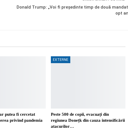
Donald Trump: „Voi fi președinte timp de două mandat
opt an
EXTERNE
r putea fi cercetat
Peste 500 de copii, evacuați din
ierea privind pandemia
regiunea Donețk din cauza intensificării
atacurilor…