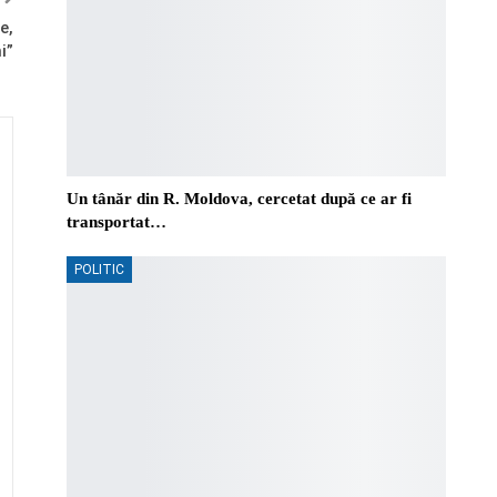
e,
i”
Un tânăr din R. Moldova, cercetat după ce ar fi
transportat…
POLITIC