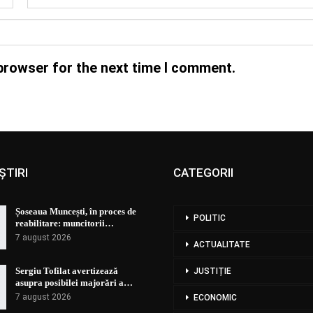
browser for the next time I comment.
ȘTIRI
CATEGORII
Șoseaua Muncești, în proces de
POLITIC
reabilitare: muncitorii…
7 august 2026
ACTUALITATE
Sergiu Tofilat avertizează
JUSTIȚIE
asupra posibilei majorări a…
7 august 2026
ECONOMIC