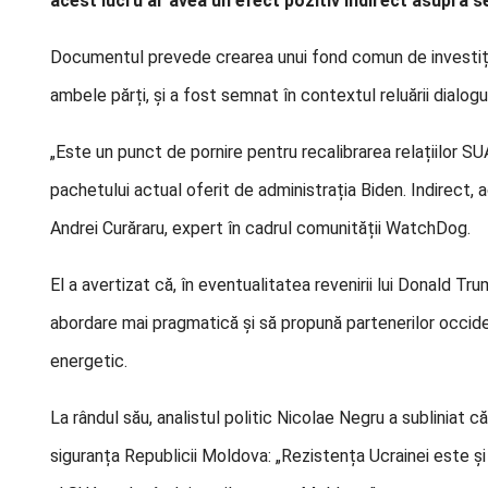
acest lucru ar avea un efect pozitiv indirect asupra se
Documentul prevede crearea unui fond comun de investiții
ambele părți, și a fost semnat în contextul reluării dialog
„Este un punct de pornire pentru recalibrarea relațiilor SU
pachetului actual oferit de administrația Biden. Indirect, 
Andrei Curăraru, expert în cadrul comunității WatchDog.
El a avertizat că, în eventualitatea revenirii lui Donald 
abordare mai pragmatică și să propună partenerilor occiden
energetic.
La rândul său, analistul politic Nicolae Negru a subliniat că 
siguranța Republicii Moldova: „Rezistența Ucrainei este și r