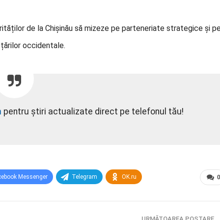
rităților de la Chișinău să mizeze pe parteneriate strategice și p
țărilor occidentale.
m
pentru știri actualizate direct pe telefonul tău!
cebook Messenger
Telegram
OK.ru
URMĂTOAREA POSTARE