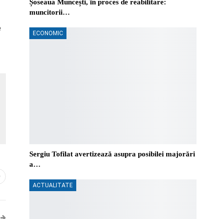
Șoseaua Muncești, în proces de reabilitare:
muncitorii…
e
ECONOMIC
Sergiu Tofilat avertizează asupra posibilei majorări
a…
0
ACTUALITATE