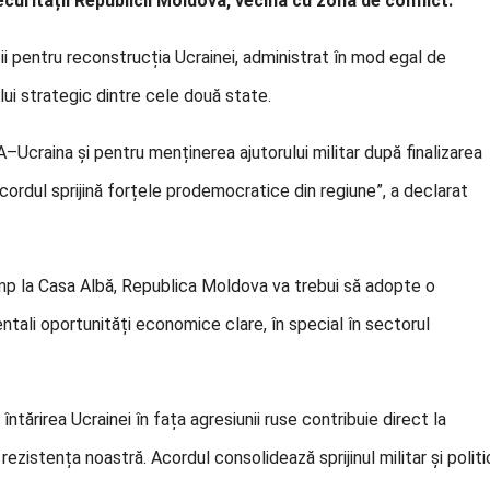
curității Republicii Moldova, vecină cu zona de conflict.
 pentru reconstrucția Ucrainei, administrat în mod egal de
ului strategic dintre cele două state.
A–Ucraina și pentru menținerea ajutorului militar după finalizarea
acordul sprijină forțele prodemocratice din regiune”, a declarat
Trump la Casa Albă, Republica Moldova va trebui să adopte o
tali oportunități economice clare, în special în sectorul
întărirea Ucrainei în fața agresiunii ruse contribuie direct la
ezistența noastră. Acordul consolidează sprijinul militar și politi