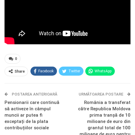
0
Facebook
Twitter
WhatsApp
Share
E-mail
Facebook Messenger
POSTAREA ANTERIOARĂ
Telegram
OK.ru
URMĂTOAREA POSTARE
Pensionarii care continuă
România a transferat
să activeze în câmpul
către Republica Moldova
muncii ar putea fi
prima tranșă de 10
exceptați de la plata
milioane de euro din
contribuțiilor sociale
grantul total de 100
milioane de euro pentru