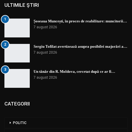
ULTIMILE ȘTIRI
1
Șoseaua Muncești, în proces de reabilitare: muncitorii…
7 august 2026
2
Sergiu Tofilat avertizează asupra posibilei majorări a…
7 august 2026
3
Un tânăr din R. Moldova, cercetat după ce ar fi…
7 august 2026
CATEGORII
POLITIC