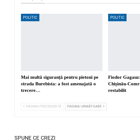
POLITIC
POLITIC
Mai multă siguranță pentru pietoni pe
Fiodor Gagauz:
strada Burebista: a fost amenajată o
Chișinău-Comra
trecere…
restabilit
PAGINA PRECEDENTĂ
PAGINA URMĂTOARE
SPUNE CE CREZI