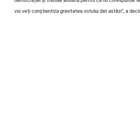
democrației și trebuie anulată pentru că nu corespunde legi
voi veți conștientiza gravitatea votului dat astăzi”, a decl