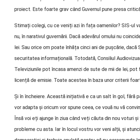
proiect. Este foarte grav când Guvernul pune presa critică 
Stimați colegi, cu ce veniți azi în fața oamenilor? SIS-u
nu, în narativul guvernării. Dacă adevărul omului nu coinc
lei. Sau orice om poate înhăța cinci ani de pușcărie, dacă 
securitatea informațională. Totodată, Consiliul Audiovizual
Televiziunile pot încasa amenzi de sute de mii de lei, pot f
licență de emisie. Toate acestea în baza unor criterii foart
Și în încheiere. Această inițiativă e ca un salt în gol, fără
vor adapta și oricum vor spune ceea, ce vouă nu vă convine
Însă voi eți ajunge în ziua când veți căuta din nou voturi ș
probleme cu asta. Iar în locul vostru vor veni alții, și at