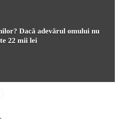
menilor? Dacă adevărul omului nu
e 22 mii lei
0
-