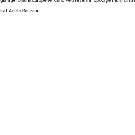
slației Uniunii Europene. Când veți reveni în opoziție mulți dintr
arat Adela Răileanu.