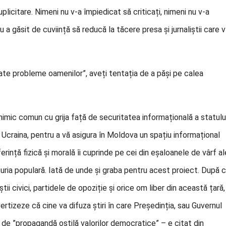
duplicitare. Nimeni nu v-a împiedicat să criticați, nimeni nu v-a
 a găsit de cuviință să reducă la tăcere presa și jurnaliștii care v
ate probleme oamenilor”, aveți tentația de a păși pe calea
nimic comun cu grija față de securitatea informațională a statului
 Ucraina, pentru a vă asigura în Moldova un spațiu informațional
rință fizică și morală îi cuprinde pe cei din eșaloanele de vârf al
uria populară. Iată de unde și graba pentru acest proiect. După 
tii civici, partidele de opoziție și orice om liber din această țară,
ertizeze că cine va difuza știri în care Președinția, sau Guvernul
 de ”propagandă ostilă valorilor democratice” – e citat din