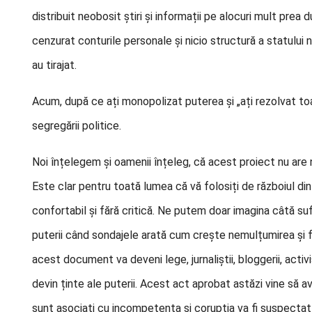
distribuit neobosit știri și informații pe alocuri mult prea 
cenzurat conturile personale și nicio structură a statului nu
au tirajat.
Acum, după ce ați monopolizat puterea și „ați rezolvat to
segregării politice.
Noi înțelegem și oamenii înțeleg, că acest proiect nu are 
Este clar pentru toată lumea că vă folosiți de războiul din
confortabil și fără critică. Ne putem doar imagina câtă sufe
puterii când sondajele arată cum crește nemulțumirea și f
acest document va deveni lege, jurnaliștii, bloggerii, activiș
devin ținte ale puterii. Acest act aprobat astăzi vine să av
sunt asociați cu incompetența și corupția va fi suspectat