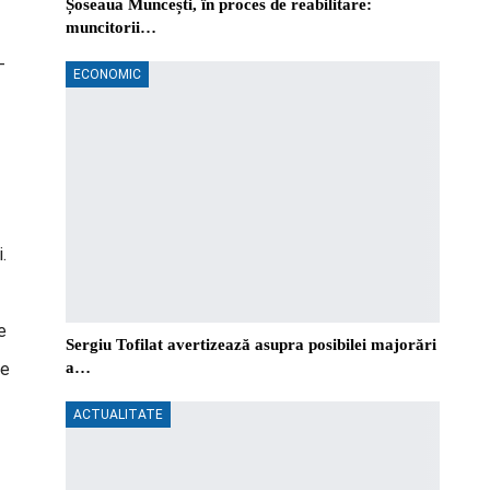
Șoseaua Muncești, în proces de reabilitare:
muncitorii…
-
ECONOMIC
.
e
Sergiu Tofilat avertizează asupra posibilei majorări
ce
a…
ACTUALITATE