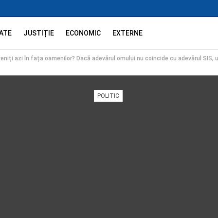
ATE
JUSTIȚIE
ECONOMIC
EXTERNE
veniți azi în fața oamenilor? Dacă adevărul omului nu coincide cu adevărul SIS,
POLITIC