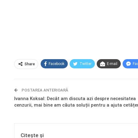
Facebook
Twitter
E-mail
Fa
Share
POSTAREA ANTERIOARĂ
Ivanna Koksal: Decât am discuta azi despre necesitatea
cenzurii, mai bine am căuta soluții pentru a ajuta cetățe
Citește și