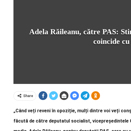
Adela Răileanu, către PAS: Stim
coincide cu
Share
„Când veți reveni în opoziție, mulți dintre voi veți co
făcută de către deputatul socialist, vicepreședintele 