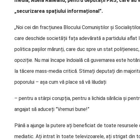
media, Adela Răileanu, pentru deputații PAS, care au vot
„securizarea spațiului informațional”.
„Noi cei din fracțiunea Blocului Comuniștilor și Socialiș
care deschide societății fața adevărată a partidului afla
politica pașilor mărunți, care duc spre un stat polițienesc,
opoziție. Nu mai încape îndoială că guvernarea este hotărâ
la tăcere mass-media critică. Stimați deputați din majorit
poporului – așa cum vă place să vă lăudați
– pentru a stârpi corupția, pentru a lichida sărăcia și pen
angajat să aduceți ”Vremuri bune!”
Până a ajunge la putere ați beneficiat de toate resursele 
mediatic. Ați intrat în toate televizoarele, ați strigat din 