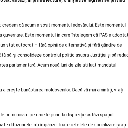
at, astăzi, în prima lectură, o inițiativă legislativă privind
tilor, credem că acum a sosit momentul adevărului. Este momentul
t la guvernare. Este momentul în care înțelegem că PAS a adopta
 un stat autocrat – fără opinii de alternativă și fără gândire de
tă să-și consolideze controlul politic asupra Justiției și să redu
atea parlamentară. Acum nouă luni de zile ați luat mandatul
tru a crește bunăstarea moldovenilor. Dacă vă mai amintiți, v-ați
de comunicare pe care le pune la dispoziție astăzi spațiul
toate difuzoarele, ați împânzit toate rețelele de socializare și ați