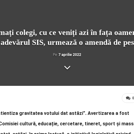
ați colegi, cu ce veniți azi în fața oa
 adevărul SIS, urmează o amendă de pest
Pe
7 aprilie 2022
nștientiza gravitatea votului dat astăzi”. Avertizarea a fost
Comisiei cultură, educație, cercetare, tineret, sport și mass