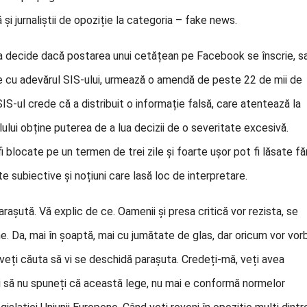
și jurnaliștii de opoziție la categoria – fake news.
l va decide dacă postarea unui cetățean pe Facebook se înscrie, s
ide cu adevărul SIS-ului, urmează o amendă de peste 22 de mii de
SIS-ul crede că a distribuit o informație falsă, care atentează la
ului obține puterea de a lua decizii de o severitate excesivă.
i blocate pe un termen de trei zile și foarte ușor pot fi lăsate fă
e subiective și noțiuni care lasă loc de interpretare.
 parașută. Vă explic de ce. Oamenii și presa critică vor rezista, se
. Da, mai în șoaptă, mai cu jumătate de glas, dar oricum vor vorb
i veți căuta să vi se deschidă parașuta. Credeți-mă, veți avea
unci să nu spuneți că această lege, nu mai e conformă normelor