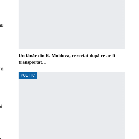
au
Un tânăr din R. Moldova, cercetat după ce ar fi
transportat…
ră
POLITIC
i.