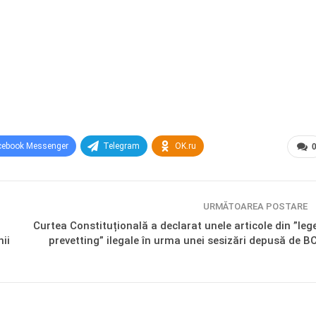
cebook Messenger
Telegram
OK.ru
URMĂTOAREA POSTARE
Curtea Constituțională a declarat unele articole din ”leg
nii
prevetting” ilegale în urma unei sesizări depusă de B