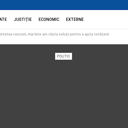
ATE
JUSTIȚIE
ECONOMIC
EXTERNE
itatea cenzurii, mai bine am căuta soluții pentru a ajuta cetățenii
POLITIC