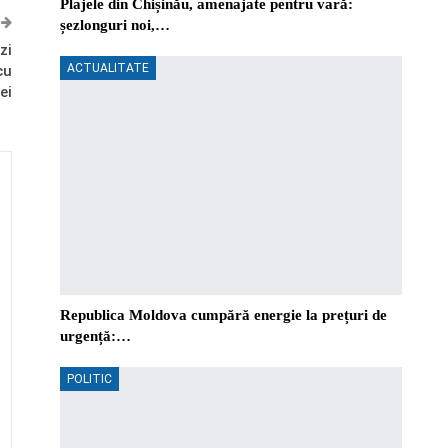
Plajele din Chișinău, amenajate pentru vară:
șezlonguri noi,…
zi
ACTUALITATE
cu
ei
Republica Moldova cumpără energie la prețuri de
urgență:…
POLITIC