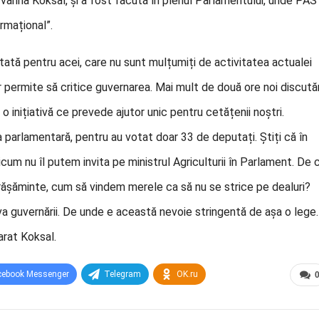
, Ivanna Koksal, și a fost făcută în plenul Parlamentului, unde PAS
ormațional”.
tată pentru acei, care nu sunt mulțumiți de activitatea actualei
vor permite să critice guvernarea. Mai mult de două ore noi discut
o inițiativă ce prevede ajutor unic pentru cetățenii noștri.
a parlamentară, pentru au votat doar 33 de deputați. Știți că în
cicum nu îl putem invita pe ministrul Agriculturii în Parlament. De 
ășăminte, cum să vindem merele ca să nu se strice pe dealuri?
a guvernării. De unde e această nevoie stringentă de așa o lege.
arat Koksal.
cebook Messenger
Telegram
OK.ru