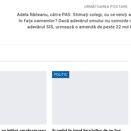
URMĂTOAREA POSTARE
Adela Răileanu, către PAS: Stimați colegi, cu ce veniți a
i
în fața oamenilor? Dacă adevărul omului nu coincide 
adevărul SIS, urmează o amendă de peste 22 mii l
POLITIC
i au inițiat amalgamarea
Scandal în jurul lucrărilor de pe Ion