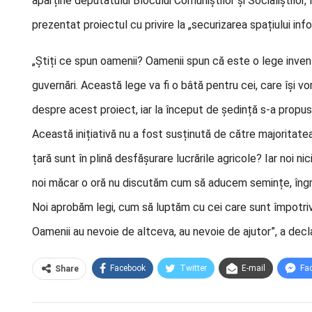
aparține deputatului Blocului Comuniștilor și Socialiștilor
prezentat proiectul cu privire la „securizarea spațiului inf
„Știți ce spun oamenii? Oamenii spun că este o lege inven
guvernări. Această lege va fi o bâtă pentru cei, care își 
despre acest proiect, iar la început de ședință s-a propus 
Această inițiativă nu a fost susținută de către majoritate
țară sunt în plină desfășurare lucrările agricole? Iar noi ni
noi măcar o oră nu discutăm cum să aducem semințe, îngr
Noi aprobăm legi, cum să luptăm cu cei care sunt împotriv
Oamenii au nevoie de altceva, au nevoie de ajutor”, a decl
Facebook
Twitter
E-mail
Fa
Share