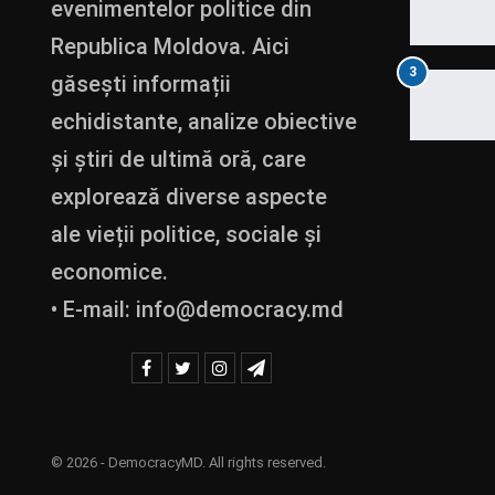
evenimentelor politice din
Republica Moldova. Aici
3
găsești informații
echidistante, analize obiective
și știri de ultimă oră, care
explorează diverse aspecte
ale vieții politice, sociale și
economice.
• E-mail:
info@democracy.md
© 2026 - DemocracyMD. All rights reserved.