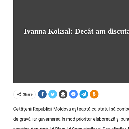
Ivanna Koksal: Decât am discuta 
Share
Cetățenii Republicii Moldova așteaptă ca statul să combată 
de gravă, iar guvernarea în mod prioritar elaborează și pun