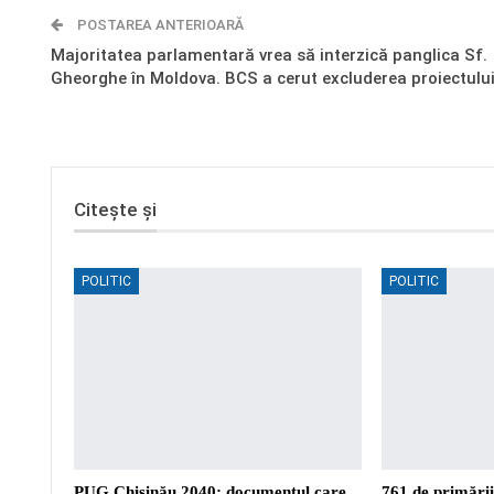
POSTAREA ANTERIOARĂ
Majoritatea parlamentară vrea să interzică panglica Sf.
Gheorghe în Moldova. BCS a cerut excluderea proiectulu
Citește și
POLITIC
POLITIC
PUG Chișinău 2040: documentul care
761 de primări