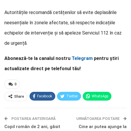
Autoritățile recomandă cetățenilor să evite deplasările
neesențiale în zonele afectate, să respecte indicațiile
echipelor de intervenție și să apeleze Serviciul 112 în caz
de urgență.
Abonează-te la canalul nostru
Telegram
pentru știri
actualizate direct pe telefonul tău!
0
Facebook
Twitter
WhatsApp
Share
E-mail
Facebook Messenger
POSTAREA ANTERIOARĂ
Telegram
OK.ru
URMĂTOAREA POSTARE
Copil român de 2 ani, găsit
Cine ar putea ajunge la