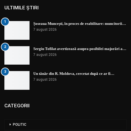
ULTIMILE ȘTIRI
1
Șoseaua Muncești, în proces de reabilitare: muncitorii…
7 august 2026
2
Sergiu Tofilat avertizează asupra posibilei majorări a…
7 august 2026
3
Un tânăr din R. Moldova, cercetat după ce ar fi…
7 august 2026
CATEGORII
POLITIC