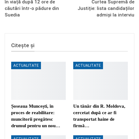
în viață după 12 ore de
Curtea Supremă de
căutări într-o pădure din
Justiție: lista candidaților
Suedia
admiși la interviu
Citește și
ACTUALITATE
ACTUALITATE
Șoseaua Muncești, în
Un tânăr din R. Moldova,
proces de reabilitare:
cercetat după ce ar fi
muncitorii pregătesc
transportat haine de
drumul pentru un nou…
firmă…
ACTUALITATE
ACTUALITATE