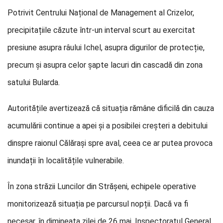
Potrivit Centrului Național de Management al Crizelor,
precipitațiile căzute într-un interval scurt au exercitat
presiune asupra râului Ichel, asupra digurilor de protecție,
precum și asupra celor șapte lacuri din cascadă din zona
satului Bularda.
Autoritățile avertizează că situația rămâne dificilă din cauza
acumulării continue a apei și a posibilei creșteri a debitului
dinspre raionul Călărași spre aval, ceea ce ar putea provoca
inundații în localitățile vulnerabile.
În zona străzii Luncilor din Strășeni, echipele operative
monitorizează situația pe parcursul nopții. Dacă va fi
necesar, în dimineața zilei de 26 mai, Inspectoratul General