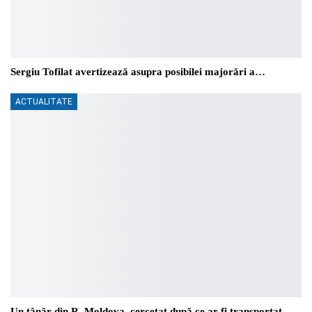
Sergiu Tofilat avertizează asupra posibilei majorări a…
ACTUALITATE
Un tânăr din R. Moldova, cercetat după ce ar fi transportat…