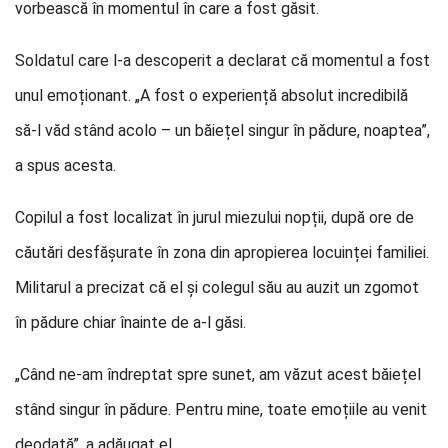
vorbească în momentul în care a fost găsit.
Soldatul care l-a descoperit a declarat că momentul a fost
unul emoționant. „A fost o experiență absolut incredibilă
să-l văd stând acolo – un băiețel singur în pădure, noaptea”,
a spus acesta.
Copilul a fost localizat în jurul miezului nopții, după ore de
căutări desfășurate în zona din apropierea locuinței familiei.
Militarul a precizat că el și colegul său au auzit un zgomot
în pădure chiar înainte de a-l găsi.
„Când ne-am îndreptat spre sunet, am văzut acest băiețel
stând singur în pădure. Pentru mine, toate emoțiile au venit
deodată”, a adăugat el.