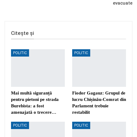
evacuate
Citește și
POLITIC
POLITIC
Mai multă siguranță
Fiodor Gagauz: Grupul de
pentru pietoni pe strada
lucru Chișinău-Comrat din
Burebista: a fost
Parlament trebuie
amenajată o trecere…
restabilit
POLITIC
POLITIC