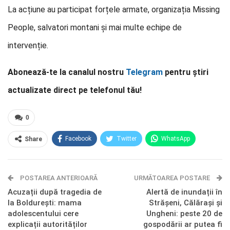
La acțiune au participat forțele armate, organizația Missing
People, salvatori montani și mai multe echipe de
intervenție.
Abonează-te la canalul nostru
Telegram
pentru știri
actualizate direct pe telefonul tău!
0
Facebook
Twitter
WhatsApp
Share
E-mail
Facebook Messenger
POSTAREA ANTERIOARĂ
Telegram
OK.ru
URMĂTOAREA POSTARE
Acuzații după tragedia de
Alertă de inundații în
la Boldurești: mama
Strășeni, Călărași și
adolescentului cere
Ungheni: peste 20 de
explicații autorităților
gospodării ar putea fi