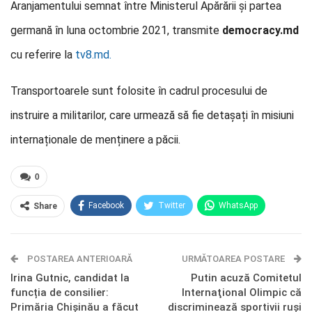
Aranjamentului semnat între Ministerul Apărării și partea
germană în luna octombrie 2021, transmite
democracy.md
cu referire la
tv8.md.
Transportoarele sunt folosite în cadrul procesului de
instruire a militarilor, care urmează să fie detașați în misiuni
internaționale de menținere a păcii.
0
Facebook
Twitter
WhatsApp
Share
E-mail
Facebook Messenger
POSTAREA ANTERIOARĂ
Telegram
OK.ru
URMĂTOAREA POSTARE
Irina Gutnic, candidat la
Putin acuză Comitetul
funcția de consilier:
Internaţional Olimpic că
Primăria Chișinău a făcut
discriminează sportivii ruşi