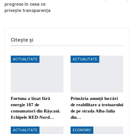
progrese în ceea ce
privește transparența
Citește și
ACTUALITATE
ACTUALITATE
Furtuna a lăsat fără
Primăria anunță lucrări
energie 187 de
de reabilitare a trotuarului
consumatori din Râșcani.
de pe strada Alba-Iulia
Echipele RED-Nord…
din…
ACTUALITATE
ECONOMIC