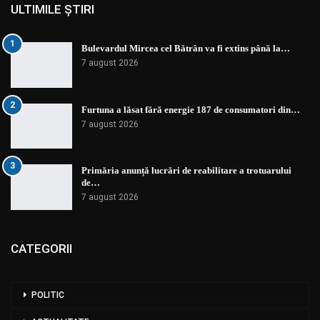
ULTIMILE ȘTIRI
1
Bulevardul Mircea cel Bătrân va fi extins până la…
7 august 2026
2
Furtuna a lăsat fără energie 187 de consumatori din…
7 august 2026
3
Primăria anunță lucrări de reabilitare a trotuarului
de…
7 august 2026
CATEGORII
POLITIC