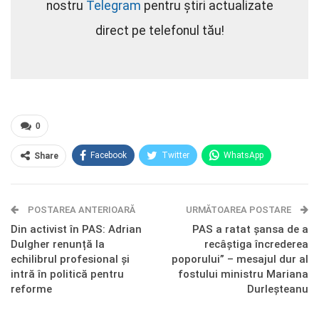
nostru
Telegram
pentru știri actualizate
direct pe telefonul tău!
0
Facebook
Twitter
WhatsApp
Share
E-mail
Facebook Messenger
POSTAREA ANTERIOARĂ
Telegram
OK.ru
URMĂTOAREA POSTARE
Din activist în PAS: Adrian
PAS a ratat șansa de a
Dulgher renunță la
recâștiga încrederea
echilibrul profesional și
poporului” – mesajul dur al
intră în politică pentru
fostului ministru Mariana
reforme
Durleșteanu