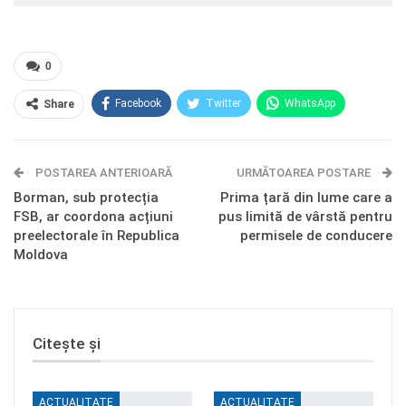
0
Facebook
Twitter
WhatsApp
Share
E-mail
Facebook Messenger
POSTAREA ANTERIOARĂ
Telegram
OK.ru
URMĂTOAREA POSTARE
Borman, sub protecția
Prima țară din lume care a
FSB, ar coordona acțiuni
pus limită de vârstă pentru
preelectorale în Republica
permisele de conducere
Moldova
Citește și
ACTUALITATE
ACTUALITATE