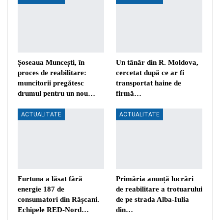
Șoseaua Muncești, în
Un tânăr din R. Moldova,
proces de reabilitare:
cercetat după ce ar fi
muncitorii pregătesc
transportat haine de
drumul pentru un nou…
firmă…
ACTUALITATE
ACTUALITATE
Furtuna a lăsat fără
Primăria anunță lucrări
energie 187 de
de reabilitare a trotuarului
consumatori din Râșcani.
de pe strada Alba-Iulia
Echipele RED-Nord…
din…