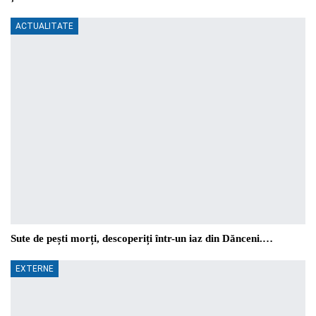
ACTUALITATE
Sute de pești morți, descoperiți într-un iaz din Dănceni.…
EXTERNE