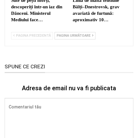
Sute de pești morți,
Linia de înaltă tensiune
descoperiți într-un iaz din
Bălți–Dnestrovsk, grav
Dănceni. Ministerul
avariată de furtună:
Mediului face…
aproximativ 10…
PAGINA PRECEDENTĂ
PAGINA URMĂTOARE
SPUNE CE CREZI
Adresa de email nu va fi publicata