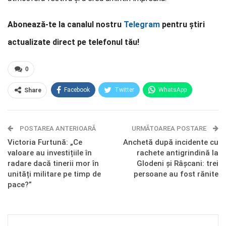
Abonează-te la canalul nostru
Telegram
pentru știri
actualizate direct pe telefonul tău!
0
Facebook
Twitter
WhatsApp
Share
E-mail
Facebook Messenger
POSTAREA ANTERIOARĂ
Telegram
OK.ru
URMĂTOAREA POSTARE
Victoria Furtună: „Ce
Anchetă după incidente cu
valoare au investițiile în
rachete antigrindină la
radare dacă tinerii mor în
Glodeni și Râșcani: trei
unități militare pe timp de
persoane au fost rănite
pace?”