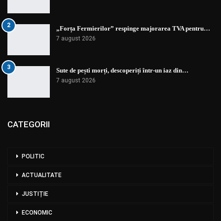
2
„Forța Fermierilor” respinge majorarea TVA pentru…
7 august 2026
3
Sute de pești morți, descoperiți într-un iaz din…
7 august 2026
CATEGORII
POLITIC
ACTUALITATE
JUSTIȚIE
ECONOMIC