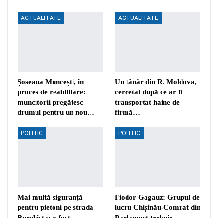
ACTUALITATE
ACTUALITATE
Șoseaua Muncești, în
Un tânăr din R. Moldova,
proces de reabilitare:
cercetat după ce ar fi
muncitorii pregătesc
transportat haine de
drumul pentru un nou…
firmă…
POLITIC
POLITIC
Mai multă siguranță
Fiodor Gagauz: Grupul de
pentru pietoni pe strada
lucru Chișinău-Comrat din
Burebista: a fost
Parlament trebuie