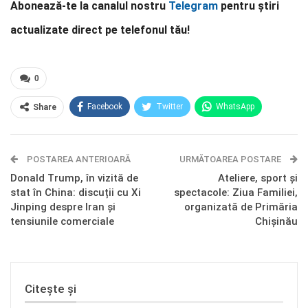
Abonează-te la canalul nostru
Telegram
pentru știri
actualizate direct pe telefonul tău!
0
Facebook
Twitter
WhatsApp
Share
E-mail
Facebook Messenger
POSTAREA ANTERIOARĂ
Telegram
OK.ru
URMĂTOAREA POSTARE
Donald Trump, în vizită de
Ateliere, sport și
stat în China: discuții cu Xi
spectacole: Ziua Familiei,
Jinping despre Iran și
organizată de Primăria
tensiunile comerciale
Chișinău
Citește și