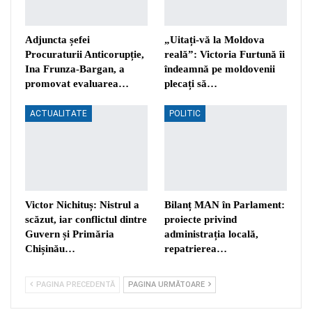
Adjuncta șefei
„Uitați-vă la Moldova
Procuraturii Anticorupție,
reală”: Victoria Furtună îi
Ina Frunza-Bargan, a
îndeamnă pe moldovenii
promovat evaluarea…
plecați să…
ACTUALITATE
POLITIC
Victor Nichituș: Nistrul a
Bilanț MAN în Parlament:
scăzut, iar conflictul dintre
proiecte privind
Guvern și Primăria
administrația locală,
Chișinău…
repatrierea…
PAGINA PRECEDENTĂ
PAGINA URMĂTOARE