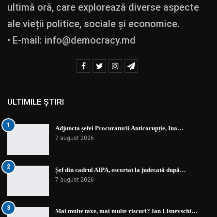
ultimă oră, care explorează diverse aspecte
ale vieții politice, sociale și economice.
• E-mail:
info@democracy.md
ULTIMILE ȘTIRI
1
Adjuncta șefei Procuraturii Anticorupție, Ina…
7 august 2026
2
Șef din cadrul AIPA, escortat la judecată după…
7 august 2026
3
Mai multe taxe, mai multe riscuri? Ian Lisnevschi…