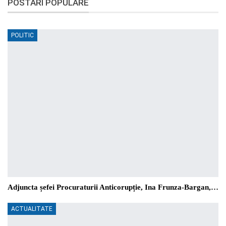
POSTĂRI POPULARE
POLITIC
Adjuncta șefei Procuraturii Anticorupție, Ina Frunza-Bargan,…
ACTUALITATE