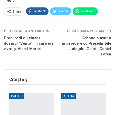
0
Facebook
Twitter
WhatsApp
Share
E-mail
Facebook Messenger
POSTAREA ANTERIOARĂ
Telegram
OK.ru
URMĂTOAREA POSTARE
Procurorii au clasat
Cebana a avut o
dosarul ”Vento”, în care era
întrevedere cu Președintele
vizat și Viorel Morari
Județului Galați, Costel
Fotea
Citește și
POLITIC
POLITIC