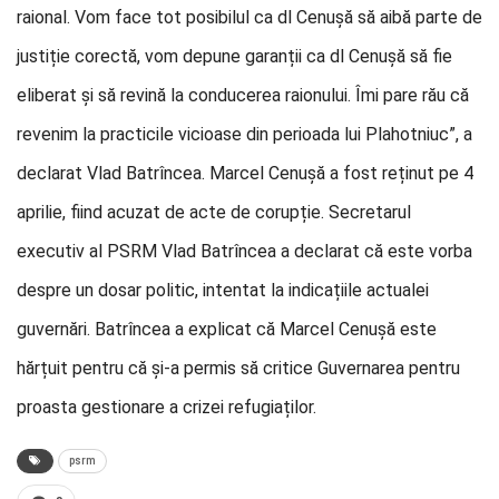
raional. Vom face tot posibilul ca dl Cenușă să aibă parte de
justiție corectă, vom depune garanții ca dl Cenușă să fie
eliberat și să revină la conducerea raionului. Îmi pare rău că
revenim la practicile vicioase din perioada lui Plahotniuc”, a
declarat Vlad Batrîncea. Marcel Cenușă a fost reținut pe 4
aprilie, fiind acuzat de acte de corupție. Secretarul
executiv al PSRM Vlad Batrîncea a declarat că este vorba
despre un dosar politic, intentat la indicațiile actualei
guvernări. Batrîncea a explicat că Marcel Cenușă este
hărțuit pentru că și-a permis să critice Guvernarea pentru
proasta gestionare a crizei refugiaților.
psrm