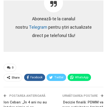
Abonează-te la canalul
nostru
Telegram
pentru știri actualizate
direct pe telefonul tău!
0
Facebook
Twitter
WhatsApp
Share
E-mail
Facebook Messenger
POSTAREA ANTERIOARĂ
Telegram
OK.ru
URMĂTOAREA POSTARE
Ion Ceban: „În 4 ani nu au
Decizie finală: PDMM va