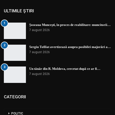
ULTIMILE ȘTIRI
1
Șoseaua Muncești, în proces de reabilitare: muncitorii…
7 august 2026
2
Sergiu Tofilat avertizează asupra posibilei majorări a…
7 august 2026
3
Un tânăr din R. Moldova, cercetat după ce ar fi…
7 august 2026
CATEGORII
POLITIC