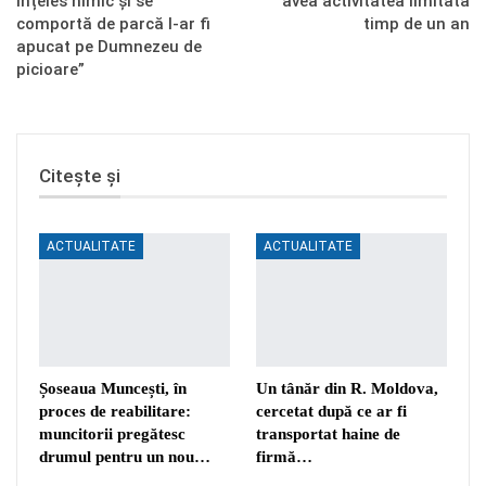
înțeles nimic și se
avea activitatea limitată
comportă de parcă l-ar fi
timp de un an
apucat pe Dumnezeu de
picioare”
Citește și
ACTUALITATE
ACTUALITATE
Șoseaua Muncești, în
Un tânăr din R. Moldova,
proces de reabilitare:
cercetat după ce ar fi
muncitorii pregătesc
transportat haine de
drumul pentru un nou…
firmă…