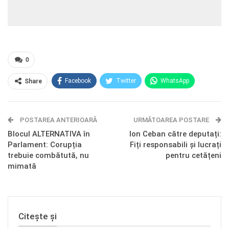
0
Facebook
Twitter
WhatsApp
Share
E-mail
Facebook Messenger
POSTAREA ANTERIOARĂ
Telegram
OK.ru
URMĂTOAREA POSTARE
Blocul ALTERNATIVA în
Ion Ceban către deputați:
Parlament: Corupția
Fiți responsabili și lucrați
trebuie combătută, nu
pentru cetățeni
mimată
Citește și