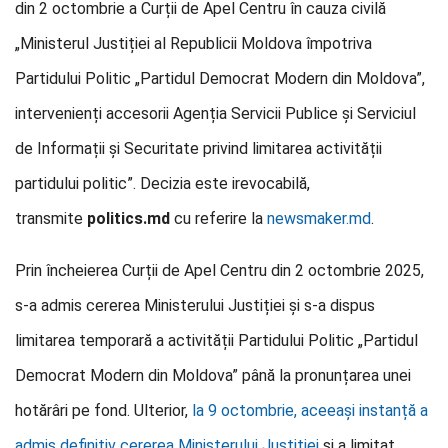
din 2 octombrie a Curții de Apel Centru în cauza civilă
„Ministerul Justiției al Republicii Moldova împotriva
Partidului Politic „Partidul Democrat Modern din Moldova”,
intervenienți accesorii Agenția Servicii Publice și Serviciul
de Informații și Securitate privind limitarea activității
partidului politic”. Decizia este irevocabilă,
transmite
politics.md
cu referire la
newsmaker.md
.
Prin încheierea Curții de Apel Centru din 2 octombrie 2025,
s-a admis cererea Ministerului Justiției și s-a dispus
limitarea temporară a activității Partidului Politic „Partidul
Democrat Modern din Moldova” până la pronunțarea unei
hotărâri pe fond. Ulterior,
la 9 octombrie, aceeași instanță a
admis definitiv cererea Ministerului Justiției
și a limitat