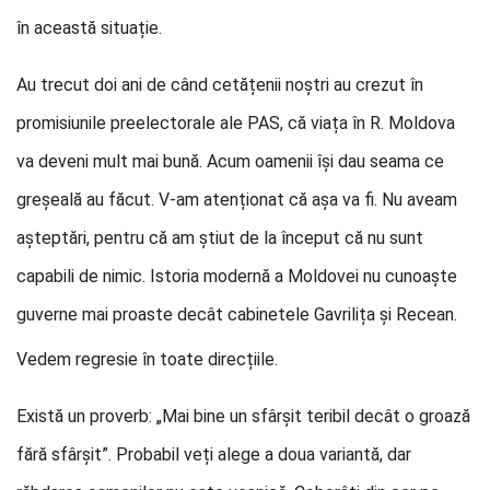
în această situație.
Au trecut doi ani de când cetățenii noștri au crezut în
promisiunile preelectorale ale PAS, că viața în R. Moldova
va deveni mult mai bună. Acum oamenii își dau seama ce
greșeală au făcut. V-am atenționat că așa va fi. Nu aveam
așteptări, pentru că am știut de la început că nu sunt
capabili de nimic. Istoria modernă a Moldovei nu cunoaște
guverne mai proaste decât cabinetele Gavril
ița și Recean.
Vedem regresie în toate direcțiile.
Există un proverb: „Mai bine un sfârșit teribil decât o groază
fără sfârșit”. Probabil veți alege a doua variantă, dar