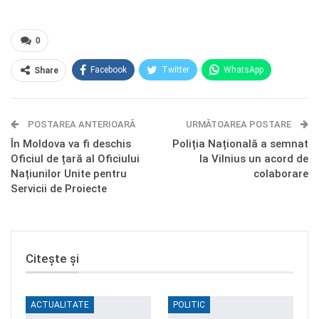
0
Facebook
Twitter
WhatsApp
Share
E-mail
Facebook Messenger
POSTAREA ANTERIOARĂ
Telegram
OK.ru
URMĂTOAREA POSTARE
În Moldova va fi deschis
Poliția Națională a semnat
Oficiul de țară al Oficiului
la Vilnius un acord de
Națiunilor Unite pentru
colaborare
Servicii de Proiecte
Citește și
ACTUALITATE
POLITIC