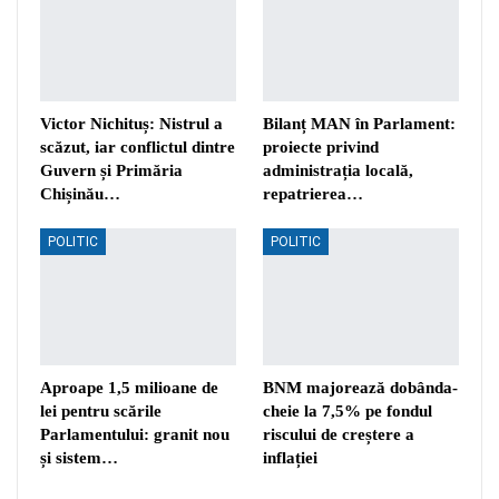
Victor Nichituș: Nistrul a
Bilanț MAN în Parlament:
scăzut, iar conflictul dintre
proiecte privind
Guvern și Primăria
administrația locală,
Chișinău…
repatrierea…
POLITIC
POLITIC
Aproape 1,5 milioane de
BNM majorează dobânda-
lei pentru scările
cheie la 7,5% pe fondul
Parlamentului: granit nou
riscului de creștere a
și sistem…
inflației