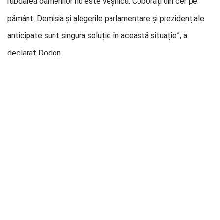
răbdarea oamenilor nu este veșnică. Coborâți din cer pe
pământ. Demisia și alegerile parlamentare și prezidențiale
anticipate sunt singura soluție în această situație”, a
declarat Dodon.