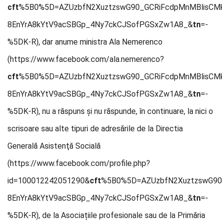
cft
%5B0%5D=AZUzbfN2XuztzswG90_GCRiFcdpMnMBlisCMk
8EnYrA8kYtV9acSBGp_4Ny7ckCJSofPGSxZw1A8_&
tn
=-
%5DK-R), dar anume ministra Ala Nemerenco
(https://www.facebook.com/ala.nemerenco?
cft
%5B0%5D=AZUzbfN2XuztzswG90_GCRiFcdpMnMBlisCMk
8EnYrA8kYtV9acSBGp_4Ny7ckCJSofPGSxZw1A8_&
tn
=-
%5DK-R), nu a răspuns și nu răspunde, în continuare, la nici o
scrisoare sau alte tipuri de adresările de la Directia
Generală Asistenţă Socială
(https://www.facebook.com/profile.php?
id=100012242051290&
cft
%5B0%5D=AZUzbfN2XuztzswG90_
8EnYrA8kYtV9acSBGp_4Ny7ckCJSofPGSxZw1A8_&
tn
=-
%5DK-R), de la Asociațiile profesionale sau de la Primăria