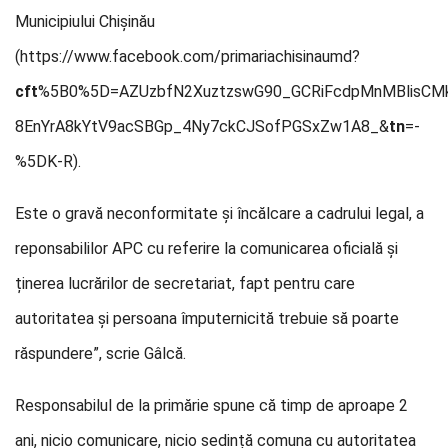
Municipiului Chișinău
(https://www.facebook.com/primariachisinaumd?
cft
%5B0%5D=AZUzbfN2XuztzswG90_GCRiFcdpMnMBlisCMk
8EnYrA8kYtV9acSBGp_4Ny7ckCJSofPGSxZw1A8_&
tn
=-
%5DK-R).
Este o gravă neconformitate și încălcare a cadrului legal, a
reponsabililor APC cu referire la comunicarea oficială și
ținerea lucrărilor de secretariat, fapt pentru care
autoritatea și persoana împuternicită trebuie să poarte
răspundere”, scrie Gâlcă.
Responsabilul de la primărie spune că timp de aproape 2
ani, nicio comunicare, nicio sedință comuna cu autoritatea