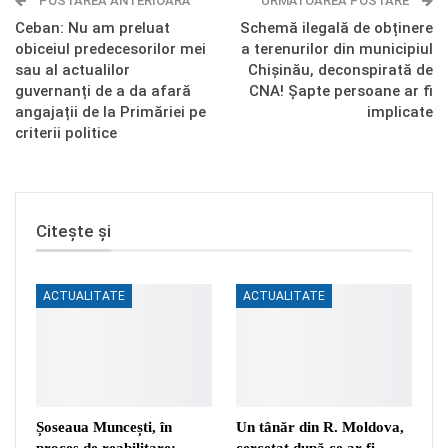
POSTAREA ANTERIOARĂ
Telegram
OK.ru
URMĂTOAREA POSTARE
Ceban: Nu am preluat
Schemă ilegală de obținere
obiceiul predecesorilor mei
a terenurilor din municipiul
sau al actualilor
Chișinău, deconspirată de
guvernanți de a da afară
CNA! Șapte persoane ar fi
angajații de la Primăriei pe
implicate
criterii politice
Citește și
ACTUALITATE
ACTUALITATE
Șoseaua Muncești, în
Un tânăr din R. Moldova,
proces de reabilitare:
cercetat după ce ar fi