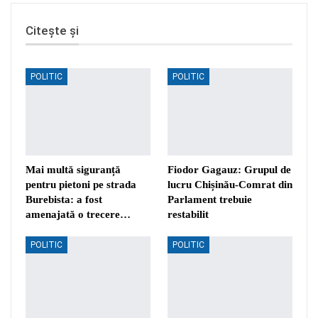
Citește și
POLITIC
POLITIC
Mai multă siguranță
Fiodor Gagauz: Grupul de
pentru pietoni pe strada
lucru Chișinău-Comrat din
Burebista: a fost
Parlament trebuie
amenajată o trecere…
restabilit
POLITIC
POLITIC