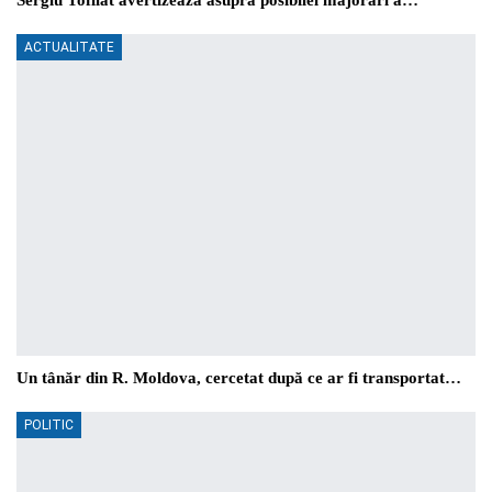
Sergiu Tofilat avertizează asupra posibilei majorări a…
ACTUALITATE
Un tânăr din R. Moldova, cercetat după ce ar fi transportat…
POLITIC