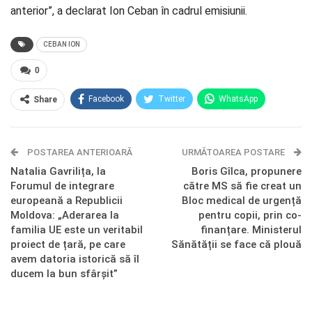
anterior”, a declarat Ion Ceban în cadrul emisiunii.
CEBAN ION
0
Facebook
Twitter
WhatsApp
Share
E-mail
Facebook Messenger
POSTAREA ANTERIOARĂ
Telegram
OK.ru
URMĂTOAREA POSTARE
Natalia Gavrilița, la
Boris Gîlca, propunere
Forumul de integrare
către MS să fie creat un
europeană a Republicii
Bloc medical de urgență
Moldova: „Aderarea la
pentru copii, prin co-
familia UE este un veritabil
finanțare. Ministerul
proiect de țară, pe care
Sănătății se face că plouă
avem datoria istorică să îl
ducem la bun sfârșit”