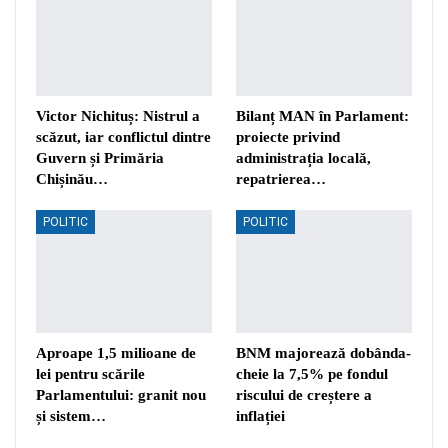
Victor Nichituș: Nistrul a
Bilanț MAN în Parlament:
scăzut, iar conflictul dintre
proiecte privind
Guvern și Primăria
administrația locală,
Chișinău…
repatrierea…
POLITIC
POLITIC
Aproape 1,5 milioane de
BNM majorează dobânda-
lei pentru scările
cheie la 7,5% pe fondul
Parlamentului: granit nou
riscului de creștere a
și sistem…
inflației