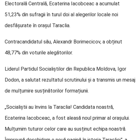
Electorală Centrală, Ecaterina Iacobceac a acumulat
51,23% din sufragii în turul doi al alegerilor locale noi
desfășurate în orașul Taraclia.
Contracandidatul său, Alexandr Borimecicov, a obținut
48,77% din voturile alegătorilor.
Liderul Partidul Socialiștilor din Republica Moldova, Igor
Dodon, a salutat rezultatul scrutinului și a transmis un mesaj
de mulțumire susținătorilor formațiunii.
„Socialiștii au învins la Taraclia! Candidata noastră,
Ecaterina Iacobceac, a fost aleasă noul primar al orașului.
Mulțumim tuturor celor care au susținut echipa noastră.
Împreună deschidem o nouă pagină în istoria Taracliei”, a