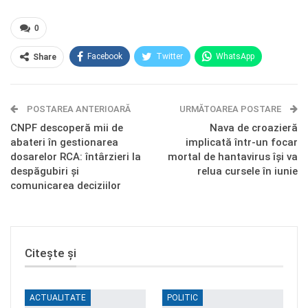
0
Facebook
Twitter
WhatsApp
Share
E-mail
Facebook Messenger
POSTAREA ANTERIOARĂ
Telegram
OK.ru
URMĂTOAREA POSTARE
CNPF descoperă mii de
Nava de croazieră
abateri în gestionarea
implicată într-un focar
dosarelor RCA: întârzieri la
mortal de hantavirus își va
despăgubiri și
relua cursele în iunie
comunicarea deciziilor
Citește și
ACTUALITATE
POLITIC