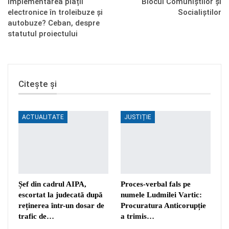
implementarea plății
Blocul Comuniștilor și
electronice în troleibuze și
Socialiștilor
autobuze? Ceban, despre
statutul proiectului
Citește și
ACTUALITATE
JUSTIȚIE
Șef din cadrul AIPA,
Proces-verbal fals pe
escortat la judecată după
numele Ludmilei Vartic:
reținerea într-un dosar de
Procuratura Anticorupție
trafic de…
a trimis…