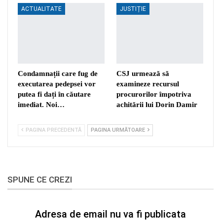
ACTUALITATE
JUSTIȚIE
Condamnații care fug de
CSJ urmează să
executarea pedepsei vor
examineze recursul
putea fi dați în căutare
procurorilor împotriva
imediat. Noi…
achitării lui Dorin Damir
PAGINA PRECEDENTĂ
PAGINA URMĂTOARE
SPUNE CE CREZI
Adresa de email nu va fi publicata