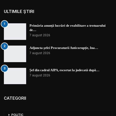
ULTIMILE ȘTIRI
1
Primăria anunță lucrări de reabilitare a trotuarului
de…
7 august 2026
2
Adjuncta șefei Procuraturii Anticorupție, Ina…
7 august 2026
3
Șef din cadrul AIPA, escortat la judecată după…
7 august 2026
CATEGORII
POLITIC