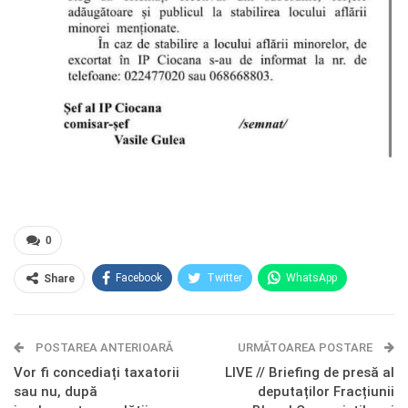
0
Facebook
Twitter
WhatsApp
Share
E-mail
Facebook Messenger
POSTAREA ANTERIOARĂ
Telegram
OK.ru
URMĂTOAREA POSTARE
Vor fi concediați taxatorii
LIVE // Briefing de presă al
sau nu, după
deputaților Fracțiunii