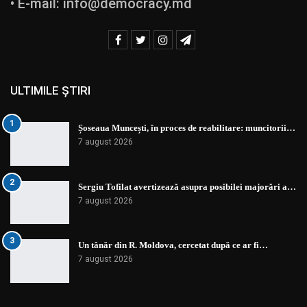
• E-mail:
info@democracy.md
ULTIMILE ȘTIRI
1
Șoseaua Muncești, în proces de reabilitare: muncitorii…
7 august 2026
2
Sergiu Tofilat avertizează asupra posibilei majorări a…
7 august 2026
3
Un tânăr din R. Moldova, cercetat după ce ar fi…
7 august 2026