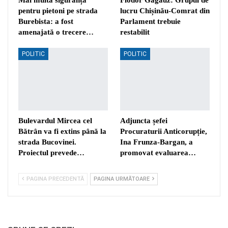
pentru pietoni pe strada
lucru Chișinău-Comrat din
Burebista: a fost
Parlament trebuie
amenajată o trecere…
restabilit
POLITIC
POLITIC
Bulevardul Mircea cel
Adjuncta șefei
Bătrân va fi extins până la
Procuraturii Anticorupție,
strada Bucovinei.
Ina Frunza-Bargan, a
Proiectul prevede…
promovat evaluarea…
PAGINA PRECEDENTĂ
PAGINA URMĂTOARE