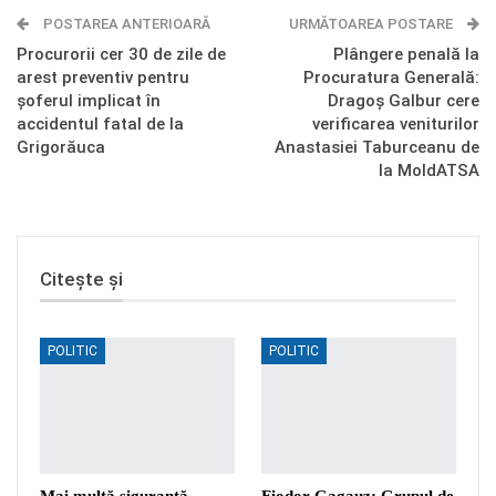
POSTAREA ANTERIOARĂ
Telegram
OK.ru
URMĂTOAREA POSTARE
Procurorii cer 30 de zile de
Plângere penală la
arest preventiv pentru
Procuratura Generală:
șoferul implicat în
Dragoș Galbur cere
accidentul fatal de la
verificarea veniturilor
Grigorăuca
Anastasiei Taburceanu de
la MoldATSA
Citește și
POLITIC
POLITIC
Mai multă siguranță
Fiodor Gagauz: Grupul de