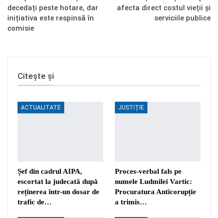
decedați peste hotare, dar
afecta direct costul vieții și
inițiativa este respinsă în
serviciile publice
comisie
Citește și
ACTUALITATE
JUSTIȚIE
Șef din cadrul AIPA,
Proces-verbal fals pe
escortat la judecată după
numele Ludmilei Vartic:
reținerea într-un dosar de
Procuratura Anticorupție
trafic de…
a trimis…