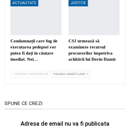
ACTUALITATE
JUSTIȚIE
Condamnații care fug de
CSJ urmează să
executarea pedepsei vor
examineze recursul
putea fi dați în căutare
procurorilor împotriva
imediat. Noi…
achitării lui Dorin Damir
PAGINA PRECEDENTĂ
PAGINA URMĂTOARE
SPUNE CE CREZI
Adresa de email nu va fi publicata