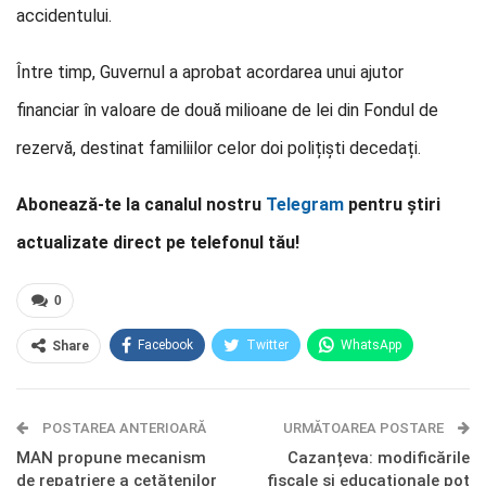
accidentului.
Între timp, Guvernul a aprobat acordarea unui ajutor
financiar în valoare de două milioane de lei din Fondul de
rezervă, destinat familiilor celor doi polițiști decedați.
Abonează-te la canalul nostru
Telegram
pentru știri
actualizate direct pe telefonul tău!
0
Facebook
Twitter
WhatsApp
Share
E-mail
Facebook Messenger
POSTAREA ANTERIOARĂ
Telegram
OK.ru
URMĂTOAREA POSTARE
MAN propune mecanism
Cazanțeva: modificările
de repatriere a cetățenilor
fiscale și educaționale pot