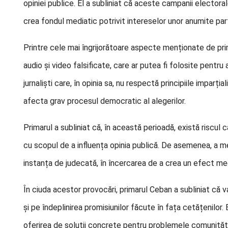
opiniei publice. El a subliniat că aceste campanii electora
crea fondul mediatic potrivit intereselor unor anumite part
Printre cele mai îngrijorătoare aspecte menționate de pri
audio și video falsificate, care ar putea fi folosite pentru 
jurnaliști care, în opinia sa, nu respectă principiile imparți
afecta grav procesul democratic al alegerilor.
Primarul a subliniat că, în această perioadă, există riscul c
cu scopul de a influența opinia publică. De asemenea, a men
instanța de judecată, în încercarea de a crea un efect med
În ciuda acestor provocări, primarul Ceban a subliniat că 
și pe îndeplinirea promisiunilor făcute în fața cetățenilor.
oferirea de soluții concrete pentru problemele comunități