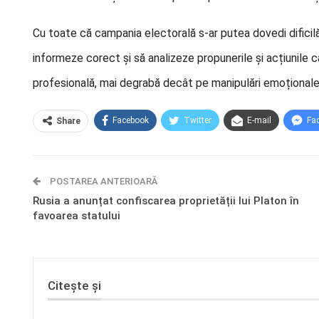
Cu toate că campania electorală s-ar putea dovedi dificilă 
informeze corect și să analizeze propunerile și acțiunile
profesională, mai degrabă decât pe manipulări emoționale 
Facebook
Twitter
E-mail
Fa
Share
POSTAREA ANTERIOARĂ
Rusia a anunțat confiscarea proprietății lui Platon în
favoarea statului
Citește și