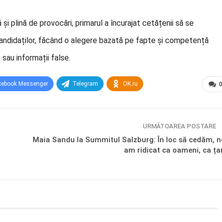
și plină de provocări, primarul a încurajat cetățenii să se
 candidaților, făcând o alegere bazată pe fapte și competență
sau informații false.
cebook Messenger
Telegram
OK.ru
URMĂTOAREA POSTARE
Maia Sandu la Summitul Salzburg: În loc să cedăm, n
am ridicat ca oameni, ca ța