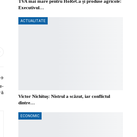
TVA mai mare pentru HoReCa și produse agricole:
Executivul…
ACTUALITATE
0
e-
ră
Victor Nichituș: Nistrul a scăzut, iar conflictul
dintre…
ECONOMIC