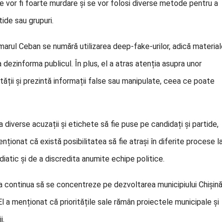
le vor fi foarte murdare și se vor folosi diverse metode pentru a
ide sau grupuri.
marul Ceban se numără utilizarea deep-fake-urilor, adică materia
a dezinforma publicul. În plus, el a atras atenția asupra unor
alității și prezintă informații false sau manipulate, ceea ce poate
a diverse acuzații și etichete să fie puse pe candidați și partide,
ționat că există posibilitatea să fie atrași în diferite procese l
iatic și de a discredita anumite echipe politice.
va continua să se concentreze pe dezvoltarea municipiului Chișin
 El a menționat că prioritățile sale rămân proiectele municipale și
i.