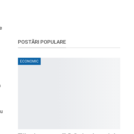
le
POSTĂRI POPULARE
ECONOMIC
a
ău