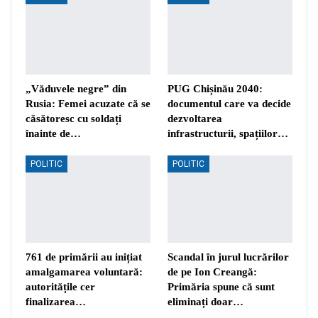
„Văduvele negre” din
PUG Chișinău 2040:
Rusia: Femei acuzate că se
documentul care va decide
căsătoresc cu soldați
dezvoltarea
înainte de…
infrastructurii, spațiilor…
POLITIC
POLITIC
761 de primării au inițiat
Scandal în jurul lucrărilor
amalgamarea voluntară:
de pe Ion Creangă:
autoritățile cer
Primăria spune că sunt
finalizarea…
eliminați doar…