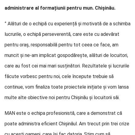
administrare al formațiunii pentru mun. Chișinău.
” Alături de o echipă cu experiență și motivată de a schimba
lucrurile, o echipă perseverentă, care este cu adevărat
pentru oraș, responsabilă pentru tot ceea ce face, am
muncit și ne-am implicat gospodărește, alături de locuitori,
care au fost cei mai mari susținători. Rezultatele și lucrurile
făcute vorbesc pentru noi, cele începute trebuie să
continue, vom finaliza toate proiectele inițiate și vom lansa
multe alte obiective noi pentru Chișinău și locuitorii săi.
MAN este o echipa profesionistă, care a demonstrat că
poate administra eficient Chișinăul. Am trecut prin trei crize
cu acești oameni, care își fac datoria. Știm cum să