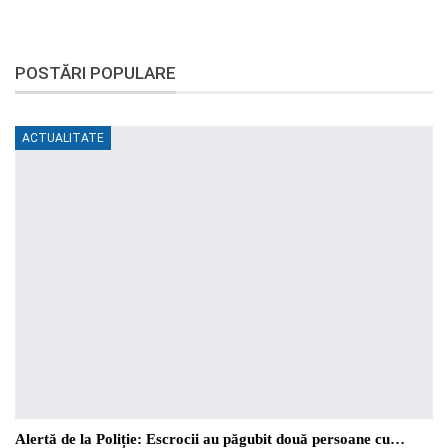
POSTĂRI POPULARE
ACTUALITATE
Alertă de la Poliție: Escrocii au păgubit două persoane cu…