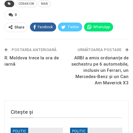
CEBAN ION
MAN
0
Facebook
Twitter
WhatsApp
Share
E-mail
Facebook Messenger
POSTAREA ANTERIOARĂ
Telegram
OK.ru
URMĂTOAREA POSTARE
R. Moldova trece la ora de
ARBI a emis ordonanțe de
iarnă
sechestru pe 6 automobile,
inclusiv un Ferrari, un
Mercedes-Benz și un Can
Am Maverick X3
Citește și
POLITIC
POLITIC