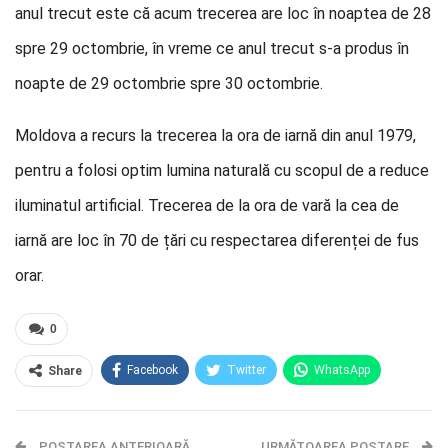
anul trecut este că acum trecerea are loc în noaptea de 28
spre 29 octombrie, în vreme ce anul trecut s-a produs în
noapte de 29 octombrie spre 30 octombrie.
Moldova a recurs la trecerea la ora de iarnă din anul 1979,
pentru a folosi optim lumina naturală cu scopul de a reduce
iluminatul artificial. Trecerea de la ora de vară la cea de
iarnă are loc în 70 de țări cu respectarea diferenței de fus
orar.
0
Facebook
Twitter
WhatsApp
Share
E-mail
Facebook Messenger
POSTAREA ANTERIOARĂ
Telegram
OK.ru
URMĂTOAREA POSTARE