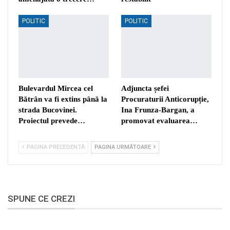
POLITIC
POLITIC
Bulevardul Mircea cel
Adjuncta șefei
Bătrân va fi extins până la
Procuraturii Anticorupție,
strada Bucovinei.
Ina Frunza-Bargan, a
Proiectul prevede…
promovat evaluarea…
PAGINA PRECEDENTĂ
PAGINA URMĂTOARE
SPUNE CE CREZI