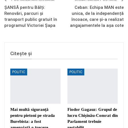
ȘANSĂ pentru Bălți:
Ceban: Echipa MAN este
Renovări, parcuri și
unica, de la independență
transport public gratuit în
încoace, care și-a realizat
programul Victoriei Șapa
angajamentele la așa cote
Citește și
POLITIC
POLITIC
Mai multă siguranță
Fiodor Gagauz: Grupul de
pentru pietoni pe strada
lucru Chișinău-Comrat din
Burebista: a fost
Parlament trebuie
amenajată o trecere…
restabilit