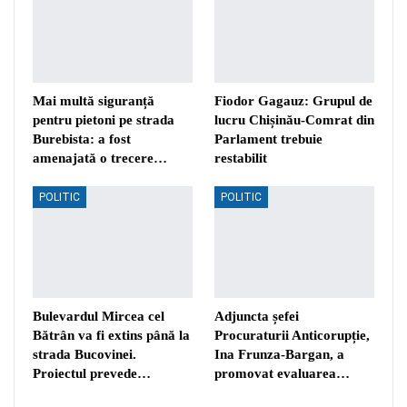
Mai multă siguranță
Fiodor Gagauz: Grupul de
pentru pietoni pe strada
lucru Chișinău-Comrat din
Burebista: a fost
Parlament trebuie
amenajată o trecere…
restabilit
POLITIC
POLITIC
Bulevardul Mircea cel
Adjuncta șefei
Bătrân va fi extins până la
Procuraturii Anticorupție,
strada Bucovinei.
Ina Frunza-Bargan, a
Proiectul prevede…
promovat evaluarea…