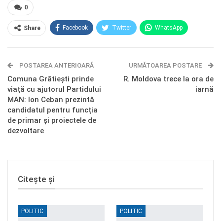
0
Facebook
Twitter
WhatsApp
Share
E-mail
Facebook Messenger
POSTAREA ANTERIOARĂ
Telegram
OK.ru
URMĂTOAREA POSTARE
Comuna Grătiești prinde
R. Moldova trece la ora de
viață cu ajutorul Partidului
iarnă
MAN: Ion Ceban prezintă
candidatul pentru funcția
de primar și proiectele de
dezvoltare
Citește și
POLITIC
POLITIC