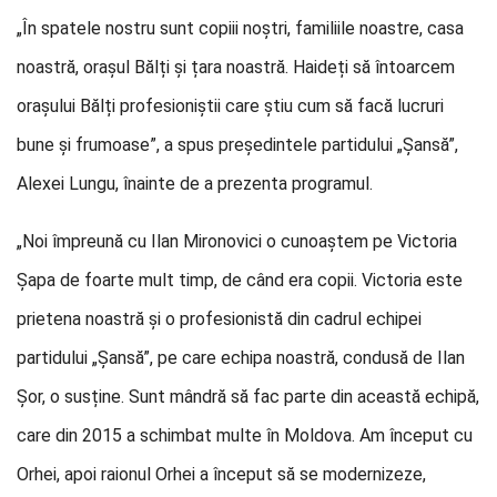
„În spatele nostru sunt copiii noștri, familiile noastre, casa
noastră, orașul Bălți și țara noastră. Haideți să întoarcem
orașului Bălți profesioniștii care știu cum să facă lucruri
bune și frumoase”, a spus președintele partidului „Șansă”,
Alexei Lungu, înainte de a prezenta programul.
„Noi împreună cu Ilan Mironovici o cunoaștem pe Victoria
Șapa de foarte mult timp, de când era copii. Victoria este
prietena noastră și o profesionistă din cadrul echipei
partidului „Șansă”, pe care echipa noastră, condusă de Ilan
Șor, o susține. Sunt mândră să fac parte din această echipă,
care din 2015 a schimbat multe în Moldova. Am început cu
Orhei, apoi raionul Orhei a început să se modernizeze,