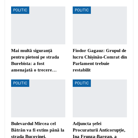
POLITIC
POLITIC
Mai multă siguranță
Fiodor Gagauz: Grupul de
pentru pietoni pe strada
lucru Chișinău-Comrat din
Burebista: a fost
Parlament trebuie
amenajată o trecere…
restabilit
POLITIC
POLITIC
Bulevardul Mircea cel
Adjuncta șefei
Bătrân va fi extins până la
Procuraturii Anticorupție,
strada Bucovinei.
Ina Frunza-Bargan, a