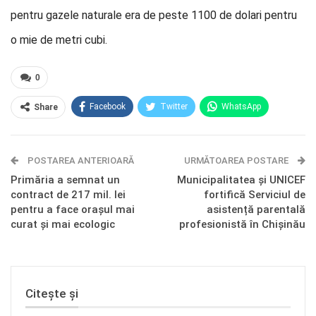
pentru gazele naturale era de peste 1100 de dolari pentru
o mie de metri cubi.
0
Facebook
Twitter
WhatsApp
Share
E-mail
Facebook Messenger
POSTAREA ANTERIOARĂ
Telegram
OK.ru
URMĂTOAREA POSTARE
Primăria a semnat un
Municipalitatea și UNICEF
contract de 217 mil. lei
fortifică Serviciul de
pentru a face orașul mai
asistență parentală
curat și mai ecologic
profesionistă în Chișinău
Citește și