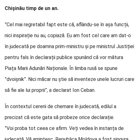
Chișinău timp de un an.
”Cel mai regretabil fapt este că, aflându-se în așa funcții,
nici inspirație nu au, copiază. Eu am fost cel care am dat-o
în judecată pe doamna prim-ministru și pe ministrul Justiției
pentru fals în declarații publice spunând că vor mătura
Piața Marii Adunări Naționale. În limba rusă se spune
”dvoișnik”. Nici măcar nu știe să inventeze unele lucruri care
să fie ale lui proprii”, a declarat Ion Ceban.
În contextul cererii de chemare în judecată, edilul a
precizat că este gata să probeze orice declarație.
”Voi proba tot ceea ce afirm. Veți vedea în instanța de
judecată. Vă amintesc, Republica Moldova a fost singura