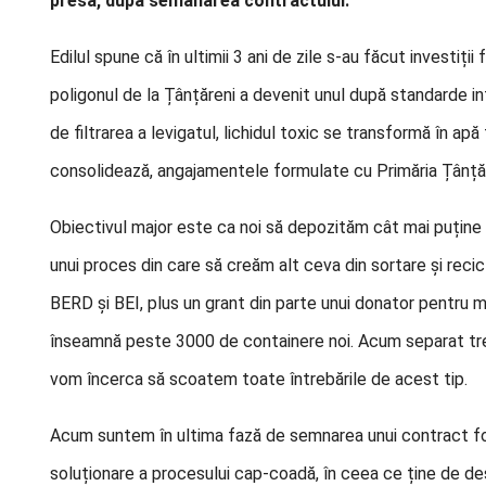
presă, după semănarea contractului.
Edilul spune că în ultimii 3 ani de zile s-au făcut investiți
poligonul de la Țânțăreni a devenit unul după standarde int
de filtrarea a levigatul, lichidul toxic se transformă în 
consolidează, angajamentele formulate cu Primăria Țânțăr
Obiectivul major este ca noi să depozităm cât mai puține 
unui proces din care să creăm alt ceva din sortare și recic
BERD și BEI, plus un grant din parte unui donator pentru m
înseamnă peste 3000 de containere noi. Acum separat tre
vom încerca să scoatem toate întrebările de acest tip.
Acum suntem în ultima fază de semnarea unui contract foar
soluționare a procesului cap-coadă, în ceea ce ține de deșe