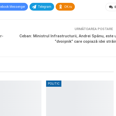
cebook Messenger
Telegram
OK.ru
URMĂTOAREA POSTARE
r-
Ceban: Ministrul Infrastructurii, Andrei Spânu, este 
”dvoișnik” care copiază idei străi
POLITIC