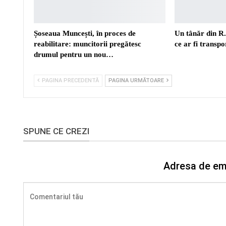
Șoseaua Muncești, în proces de
Un tânăr din R
reabilitare: muncitorii pregătesc
ce ar fi transp
drumul pentru un nou…
PAGINA PRECEDENTĂ
PAGINA URMĂTOARE
SPUNE CE CREZI
Adresa de ema