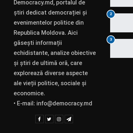
Democracy.md, portalul de
știri dedicat democrației și
2
evenimentelor politice din
Republica Moldova. Aici
3
găsești informații
echidistante, analize obiective
și știri de ultimă oră, care
explorează diverse aspecte
ale vieții politice, sociale și
economice.
• E-mail:
info@democracy.md