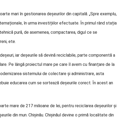
i foarte mari în gestionarea deșeurilor din capitală. „Spre exemplu,
ernaționale, în urma investițiilor efectuate. În primul rând stația
apă tehnică pură, de asemenea, compactarea, digul ce se
eni, ete.
deșeuri, iar deșeurile să devină reciclabile, parte componentă a
lare. Pe lângă proiectul mare pe care îl avem cu finanțare de la
odernizarea sistemului de colectare și administrare, asta
buie educarea cum se sortează deșeurile corect. În acest an
te mare de 217 milioane de lei, pentru reciclarea deșeurilor și
urile din mun. Chișinău. Chișinăul devine o primă localitate din