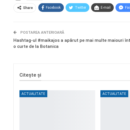
Facebook
Twitter
E-mail
Fa
Share
POSTAREA ANTERIOARĂ
Hashtag-ul #maikajos a apărut pe mai multe maiouri înt
o curte de la Botanica
Citește și
ACTUALITATE
ACTUALITATE