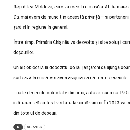
Republica Moldova, care va recicla o masă atât de mare de 
Da, mai avem de muncit în această privință – și partenerii p
țară și în regiune în general.
Între timp, Primăria Chișinău va dezvolta și alte soluții 
deșeurilor.
Un alt obiectiv, la depozitul de la Țânțăreni să ajungă doa
sortează la sursă, vor avea asigurarea că toate deșeurile nu
Toate deșeurile colectate din oraș, asta ar însemna 190 d
indiferent că au fost sortate la sursă sau nu. În 2023 va 
din totalul de deșeuri.
CEBAN ION