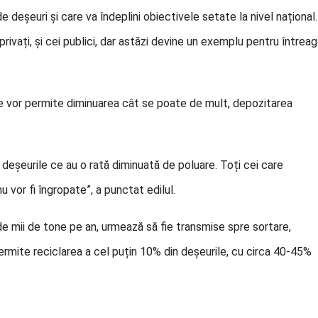
deșeuri și care va îndeplini obiectivele setate la nivel național.
rivați, și cei publici, dar astăzi devine un exemplu pentru întrea
care vor permite diminuarea cât se poate de mult, depozitarea
r deșeurile ce au o rată diminuată de poluare. Toți cei care
 vor fi îngropate”, a punctat edilul.
e mii de tone pe an, urmează să fie transmise spre sortare,
permite reciclarea a cel puțin 10% din deșeurile, cu circa 40-45%