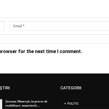
browser for the next time I comment.
ȘTIRI
CATEGORII
Șoseaua Muncești, în proces de
POLITIC
reabilitare: muncitorii…