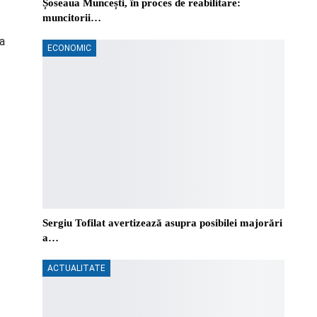
Șoseaua Muncești, în proces de reabilitare:
muncitorii…
ga
ECONOMIC
Sergiu Tofilat avertizează asupra posibilei majorări
a…
ACTUALITATE