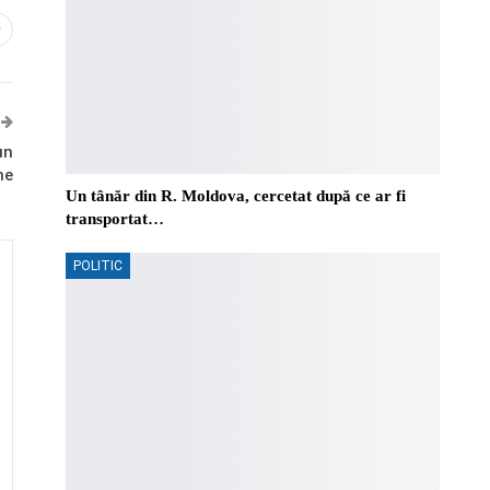
0
un
ne
Un tânăr din R. Moldova, cercetat după ce ar fi
transportat…
POLITIC