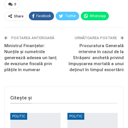
0
Facebook
Twitter
WhatsApp
Share
E-mail
Facebook Messenger
POSTAREA ANTERIOARĂ
Telegram
OK.ru
URMĂTOAREA POSTARE
Ministrul Finanțelor:
Procuratura Generală
Nunțile și cumetriile
intervine în cazul de la
generează adesea un lanț
Strășeni: anchetă privind
de evaziune fiscală prin
împușcarea mortală a unui
plățile în numerar
deținut în timpul escortării
Citește și
POLITIC
POLITIC