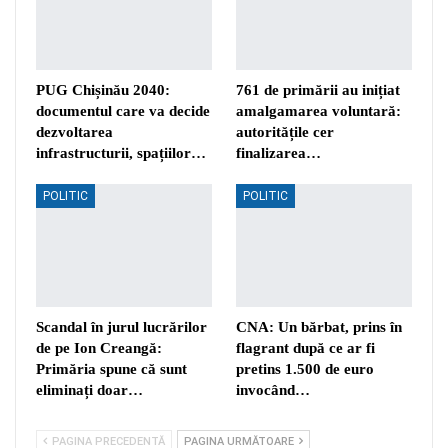
PUG Chișinău 2040:
761 de primării au inițiat
documentul care va decide
amalgamarea voluntară:
dezvoltarea
autoritățile cer
infrastructurii, spațiilor…
finalizarea…
POLITIC
POLITIC
Scandal în jurul lucrărilor
CNA: Un bărbat, prins în
de pe Ion Creangă:
flagrant după ce ar fi
Primăria spune că sunt
pretins 1.500 de euro
eliminați doar…
invocând…
PAGINA PRECEDENTĂ
PAGINA URMĂTOARE