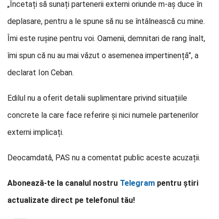
„Încetați să sunați partenerii externi oriunde m-aș duce în
deplasare, pentru a le spune să nu se întâlnească cu mine.
Îmi este rușine pentru voi. Oamenii, demnitari de rang înalt,
îmi spun că nu au mai văzut o asemenea impertinență”, a
declarat Ion Ceban.
Edilul nu a oferit detalii suplimentare privind situațiile
concrete la care face referire și nici numele partenerilor
externi implicați.
Deocamdată, PAS nu a comentat public aceste acuzații.
Abonează-te la canalul nostru
Telegram
pentru știri
actualizate direct pe telefonul tău!