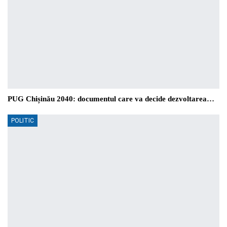
PUG Chișinău 2040: documentul care va decide dezvoltarea…
POLITIC