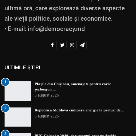
ultimă oră, care explorează diverse aspecte
ale vieții politice, sociale și economice.
• E-mail:
info@democracy.md
ULTIMILE ȘTIRI
1
Plajele din Chișinău, amenajate pentru vară:
șezlonguri…
5 august 2026
2
Republica Moldova cumpără energie la prețuri de…
5 august 2026
3
PUG Chișinău 2040: documentul care va decide…