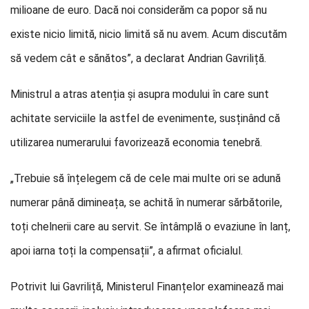
milioane de euro. Dacă noi considerăm ca popor să nu
existe nicio limită, nicio limită să nu avem. Acum discutăm
să vedem cât e sănătos”, a declarat Andrian Gavriliță.
Ministrul a atras atenția și asupra modului în care sunt
achitate serviciile la astfel de evenimente, susținând că
utilizarea numerarului favorizează economia tenebră.
„Trebuie să înțelegem că de cele mai multe ori se adună
numerar până dimineața, se achită în numerar sărbătorile,
toți chelnerii care au servit. Se întâmplă o evaziune în lanț,
apoi iarna toți la compensații”, a afirmat oficialul.
Potrivit lui Gavriliță, Ministerul Finanțelor examinează mai