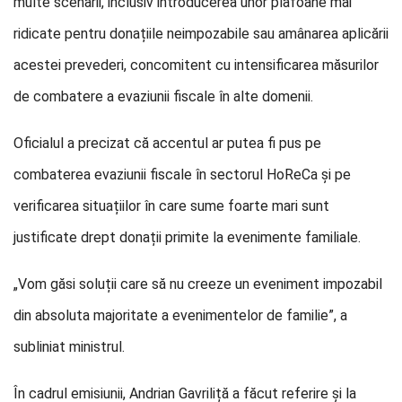
multe scenarii, inclusiv introducerea unor plafoane mai
ridicate pentru donațiile neimpozabile sau amânarea aplicării
acestei prevederi, concomitent cu intensificarea măsurilor
de combatere a evaziunii fiscale în alte domenii.
Oficialul a precizat că accentul ar putea fi pus pe
combaterea evaziunii fiscale în sectorul HoReCa și pe
verificarea situațiilor în care sume foarte mari sunt
justificate drept donații primite la evenimente familiale.
„Vom găsi soluții care să nu creeze un eveniment impozabil
din absoluta majoritate a evenimentelor de familie”, a
subliniat ministrul.
În cadrul emisiunii, Andrian Gavriliță a făcut referire și la