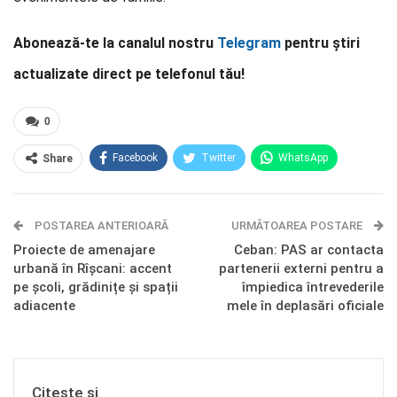
Abonează-te la canalul nostru
Telegram
pentru știri
actualizate direct pe telefonul tău!
0
Facebook
Twitter
WhatsApp
Share
E-mail
Facebook Messenger
POSTAREA ANTERIOARĂ
Telegram
OK.ru
URMĂTOAREA POSTARE
Proiecte de amenajare
Ceban: PAS ar contacta
urbană în Rîșcani: accent
partenerii externi pentru a
pe școli, grădinițe și spații
împiedica întrevederile
adiacente
mele în deplasări oficiale
Citește și