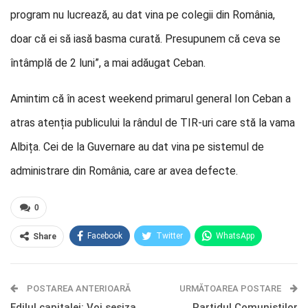
program nu lucrează, au dat vina pe colegii din România,
doar că ei să iasă basma curată. Presupunem că ceva se
întâmplă de 2 luni”, a mai adăugat Ceban.
Amintim că în acest weekend primarul general Ion Ceban a
atras atenția publicului la rândul de TIR-uri care stă la vama
Albița. Cei de la Guvernare au dat vina pe sistemul de
administrare din România, care ar avea defecte.
0
Facebook
Twitter
WhatsApp
Share
E-mail
Facebook Messenger
POSTAREA ANTERIOARĂ
Telegram
OK.ru
URMĂTOAREA POSTARE
Edilul capitalei: Voi sesiza
Partidul Comuniștilor