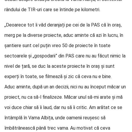
rândului de TIR-uri care se întinde pe kilometri.
„Deoarece tot îi văd deranjați pe cei de la PAS că în oraș,
merg pe la diverse proiecte, aduc aminte că azi în lucru, în
șantiere sunt cel puțin vreo 50 de proiecte în toate
sectoarele și „gospodarii” din PAS care nu au făcut nimic la
nivel de țară, se duc la aceste proiecte în oraș și sunt
experți în toate, se filmează și zic că ceva nu e bine.
Aduc aminte, după un an decizii, nici nu au început măcar un
proiect, nu ca să-l finalizeze. Măcar unul să-mi arate și mă
voi duce chiar să îi laud, dar nu să îi critic. Am arătat ce se
întâmplă în Vama Albița, unde oamenii reușesc să
îmbătrânească până trec vama. Au motivat că ceva