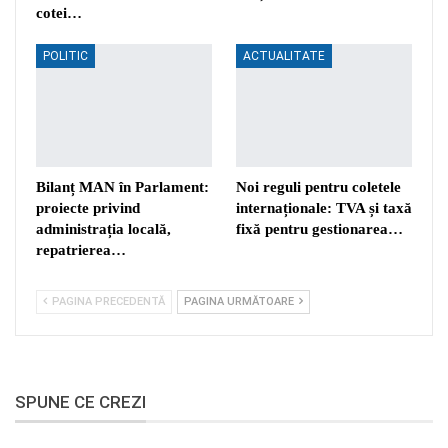
cotei…
POLITIC
ACTUALITATE
Bilanț MAN în Parlament:
Noi reguli pentru coletele
proiecte privind
internaționale: TVA și taxă
administrația locală,
fixă pentru gestionarea…
repatrierea…
PAGINA PRECEDENTĂ
PAGINA URMĂTOARE
SPUNE CE CREZI