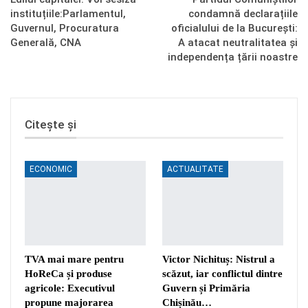
instituțiile:Parlamentul,
condamnă declarațiile
Guvernul, Procuratura
oficialului de la București:
Generală, CNA
A atacat neutralitatea și
independența țării noastre
Citește și
ECONOMIC
ACTUALITATE
TVA mai mare pentru
Victor Nichituș: Nistrul a
HoReCa și produse
scăzut, iar conflictul dintre
agricole: Executivul
Guvern și Primăria
propune majorarea
Chișinău…