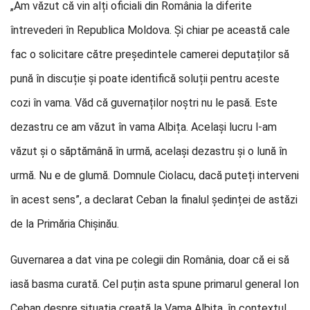
„Am văzut că vin alți oficiali din România la diferite
întrevederi în Republica Moldova. Și chiar pe această cale
fac o solicitare către președintele camerei deputaților să
pună în discuție și poate identifică soluții pentru aceste
cozi în vama. Văd că guvernaților noștri nu le pasă. Este
dezastru ce am văzut în vama Albița. Același lucru l-am
văzut și o săptămână în urmă, același dezastru și o lună în
urmă. Nu e de glumă. Domnule Ciolacu, dacă puteți interveni
în acest sens”, a declarat Ceban la finalul ședinței de astăzi
de la Primăria Chișinău.
Guvernarea a dat vina pe colegii din România, doar că ei să
iasă basma curată. Cel puțin asta spune primarul general Ion
Ceban despre situația creată la Vama Albița, în contextul