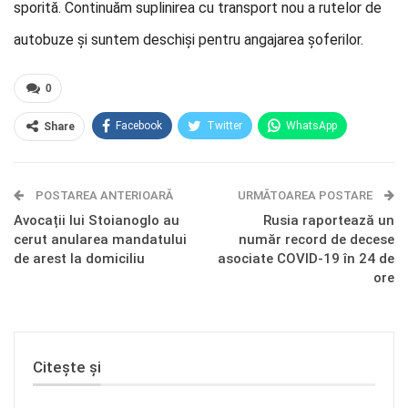
sporită. Continuăm suplinirea cu transport nou a rutelor de
autobuze și suntem deschiși pentru angajarea șoferilor.
0
Facebook
Twitter
WhatsApp
Share
E-mail
Facebook Messenger
POSTAREA ANTERIOARĂ
Telegram
OK.ru
URMĂTOAREA POSTARE
Avocații lui Stoianoglo au
Rusia raportează un
cerut anularea mandatului
număr record de decese
de arest la domiciliu
asociate COVID-19 în 24 de
ore
Citește și