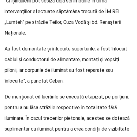
“Chișinăuienii pot sesiza deja schimbările în urma
intervențiilor efectuate săptămâna trecută de ÎM REI
„Lumteh” pe străzile Teilor, Cuza Vodă și bd. Renașterii
Naționale.
Au fost demontate și înlocuite suporturile, a fost înlocuit
cablul și conductorul de alimentare, montați și vopsiți
pilonii, iar corpurile de iluminat au fost reparate sau
înlocuite”, a punctat Ceban.
De menționat că lucrările se execută etapizat, pe porțiuni,
pentru a nu lăsa străzile respective în totalitate fără
iluminare. În cazul trecerilor pietonale, acestea se dotează
suplimentar cu iluminat pentru a crea condiții de vizibiltate