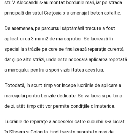
str. V. Alecsandri s-au montat bordurile mari, iar pe strada
principală din satul Crețoaia s-a amenajat beton asfaltic.
De asemenea, pe parcursul săptămânii trecute a fost
aplicat circa 3 mii m2 de marcaj rutier. Se lucrează în
special la străzile pe care se finalizează reparația curentă,
dar și pe alte străzi, unde este necesară aplicarea repetată
a marcajului, pentru a spori vizibilitatea acestuia.
Totodată, în scurt timp vor începe lucrările de aplicare a
marcajului pentru benzile dedicate. Se va lucra și pe timp
de zi, atât timp cât vor permite condițiile climaterice.
Lucrările de reparațe a acceselor către suburbii: s-a lucrat
în Sîngera și Colonița, fiind frezate suprafețe mari de