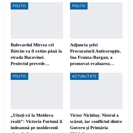
POLITIC
POLITIC
Bulevardul Mircea cel
Adjuncta șefei
Bătrân va fi extins până la
Procuraturii Anticorupție,
strada Bucovinei.
Ina Frunza-Bargan, a
Proiectul prevede…
promovat evaluarea…
POLITIC
ACTUALITATE
„Uitați-vă la Moldova
Victor Nichituș: Nistrul a
reală”: Victoria Furtună îi
scăzut, iar conflictul dintre
îndeamnă pe moldovenii
Guvern și Primăria