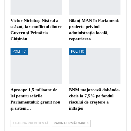
Victor Nichituș: Nistrul a
Bilanț MAN în Parlament:
scăzut, iar conflictul dintre
proiecte privind
Guvern și Primăria
administrația locală,
Chișinău…
repatrierea…
POLITIC
POLITIC
Aproape 1,5 milioane de
BNM majorează dobânda-
lei pentru scările
cheie la 7,5% pe fondul
Parlamentului: granit nou
riscului de creștere a
și sistem…
inflației
PAGINA PRECEDENTĂ
PAGINA URMĂTOARE