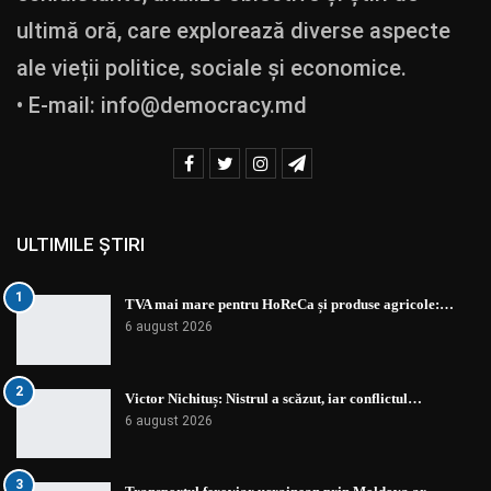
ultimă oră, care explorează diverse aspecte
ale vieții politice, sociale și economice.
• E-mail:
info@democracy.md
ULTIMILE ȘTIRI
1
TVA mai mare pentru HoReCa și produse agricole:…
6 august 2026
2
Victor Nichituș: Nistrul a scăzut, iar conflictul…
6 august 2026
3