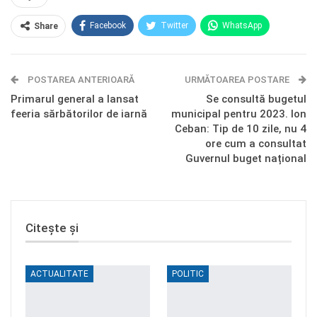
Facebook
Twitter
WhatsApp
Share
E-mail
Facebook Messenger
POSTAREA ANTERIOARĂ
Telegram
OK.ru
URMĂTOAREA POSTARE
Primarul general a lansat
Se consultă bugetul
feeria sărbătorilor de iarnă
municipal pentru 2023. Ion
Ceban: Tip de 10 zile, nu 4
ore cum a consultat
Guvernul buget național
Citește și
ACTUALITATE
POLITIC