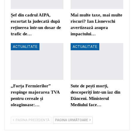
Șef din cadrul AIPA,
Mai multe taxe, mai multe
escortat la judecată după
riscuri? Ian Lisnevschi
reținerea într-un dosar de
avertizează asupra
trafic de…
impactului…
ACTUALITATE
ACTUALITATE
„Forța Fermierilor”
Sute de pești morți,
respinge majorarea TVA
descoperiți într-un iaz din
pentru cereale și
Dănceni. Ministerul
oleaginoase:…
Mediului face…
PAGINA PRECEDENTĂ
PAGINA URMĂTOARE