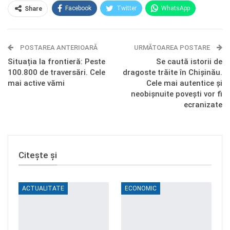
Facebook
Twitter
WhatsApp
Share
E-mail
Facebook Messenger
POSTAREA ANTERIOARĂ
Telegram
OK.ru
URMĂTOAREA POSTARE
Situația la frontieră: Peste
Se caută istorii de
100.800 de traversări. Cele
dragoste trăite în Chișinău.
mai active vămi
Cele mai autentice și
neobișnuite povești vor fi
ecranizate
Citește și
ACTUALITATE
ECONOMIC