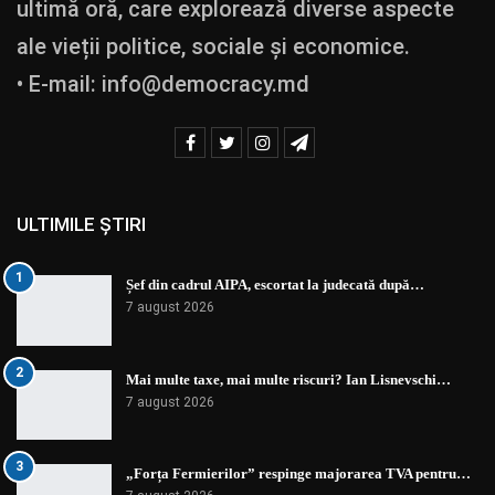
ultimă oră, care explorează diverse aspecte
ale vieții politice, sociale și economice.
• E-mail:
info@democracy.md
ULTIMILE ȘTIRI
1
Șef din cadrul AIPA, escortat la judecată după…
7 august 2026
2
Mai multe taxe, mai multe riscuri? Ian Lisnevschi…
7 august 2026
3
„Forța Fermierilor” respinge majorarea TVA pentru…