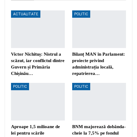
ACTUALITATE
POLITIC
Victor Nichituș: Nistrul a
Bilanț MAN în Parlament:
scăzut, iar conflictul dintre
proiecte privind
Guvern și Primăria
administrația locală,
Chișinău…
repatrierea…
POLITIC
POLITIC
Aproape 1,5 milioane de
BNM majorează dobânda-
lei pentru scările
cheie la 7,5% pe fondul