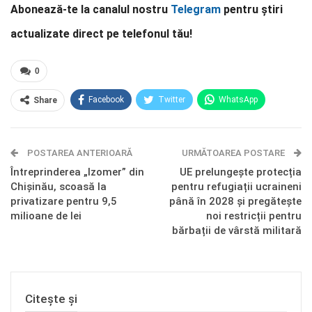
Abonează-te la canalul nostru
Telegram
pentru știri
actualizate direct pe telefonul tău!
0
Facebook
Twitter
WhatsApp
Share
E-mail
Facebook Messenger
POSTAREA ANTERIOARĂ
Telegram
OK.ru
URMĂTOAREA POSTARE
Întreprinderea „Izomer” din
UE prelungește protecția
Chișinău, scoasă la
pentru refugiații ucraineni
privatizare pentru 9,5
până în 2028 și pregătește
milioane de lei
noi restricții pentru
bărbații de vârstă militară
Citește și