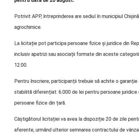
pentru data de 20 august.
Potrivit APP, întreprinderea are sediul în municipiul Chișin
agrochimice.
La licitație pot participa persoane fizice și juridice din Rep
inclusiv apatrizi sau asociații formate din aceste categor
12:00.
Pentru înscriere, participanții trebuie să achite o garanți
stabilită diferențiat: 6.000 de lei pentru persoane juridice
persoane fizice din țară.
Câștigătorul licitației va avea la dispoziție 20 de zile pen
aferente, urmând ulterior semnarea contractului de vânz