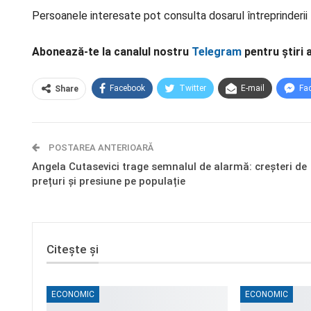
Persoanele interesate pot consulta dosarul întreprinderii la
Abonează-te la canalul nostru
Telegram
pentru știri 
Facebook
Twitter
E-mail
Fa
Share
POSTAREA ANTERIOARĂ
Angela Cutasevici trage semnalul de alarmă: creșteri de
prețuri și presiune pe populație
Citește și
ECONOMIC
ECONOMIC