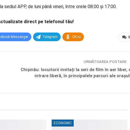
 sediul APP, de luni până vineri, între orele 08:00 și 17:00.
actualizate direct pe telefonul tău!
cebook Messenger
Telegram
OK.ru
URMĂTOAREA POSTARE
Chișinău: locuitorii invitați la seri de film în aer liber, 
intrare liberă, în principalele parcuri ale orașul
ECONOMIC