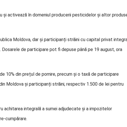
ău și activează în domeniul producerii pesticidelor și altor produs
ublica Moldova, dar și participanți străini cu capital privat integra
ii. Dosarele de participare pot fi depuse până pe 19 august, ora
e de 10% din prețul de pornire, precum și o taxă de participare
 din Moldova și participanți străini, respectiv 1.500 de lei pentru
tru achitarea integrală a sumei adjudecate și a impozitelor
are-cumpărare.