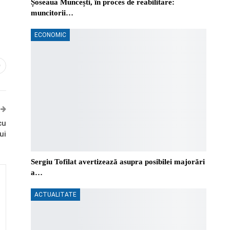
Șoseaua Muncești, în proces de reabilitare:
muncitorii…
ECONOMIC
0
cu
ui
Sergiu Tofilat avertizează asupra posibilei majorări
a…
ACTUALITATE