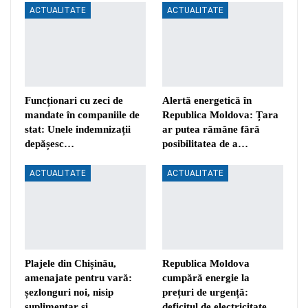
ACTUALITATE
ACTUALITATE
Funcționari cu zeci de
Alertă energetică în
mandate în companiile de
Republica Moldova: Țara
stat: Unele indemnizații
ar putea rămâne fără
depășesc…
posibilitatea de a…
ACTUALITATE
ACTUALITATE
Plajele din Chișinău,
Republica Moldova
amenajate pentru vară:
cumpără energie la
șezlonguri noi, nisip
prețuri de urgență:
suplimentar și…
deficitul de electricitate…