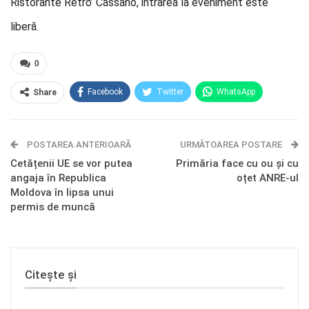
Ristorante Retro’ Cassano, intrarea la eveniment este
liberă.
0
Facebook
Twitter
WhatsApp
Share
E-mail
Facebook Messenger
POSTAREA ANTERIOARĂ
Telegram
OK.ru
URMĂTOAREA POSTARE
Cetățenii UE se vor putea
Primăria face cu ou și cu
angaja în Republica
oțet ANRE-ul
Moldova în lipsa unui
permis de muncă
Citește și