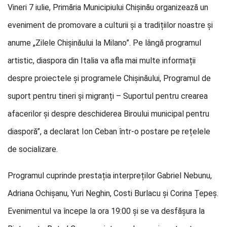
Vineri 7 iulie, Primăria Municipiului Chișinău organizează un
eveniment de promovare a culturii și a tradițiilor noastre și
anume „Zilele Chișinăului la Milano”. Pe lângă programul
artistic, diaspora din Italia va afla mai multe informații
despre proiectele și programele Chișinăului, Programul de
suport pentru tineri și migranți – Suportul pentru crearea
afacerilor și despre deschiderea Biroului municipal pentru
diasporă”, a declarat Ion Ceban într-o postare pe rețelele
de socializare.
Programul cuprinde prestația interpreților Gabriel Nebunu,
Adriana Ochișanu, Yuri Neghin, Costi Burlacu și Corina Țepeș.
Evenimentul va începe la ora 19:00 și se va desfășura la