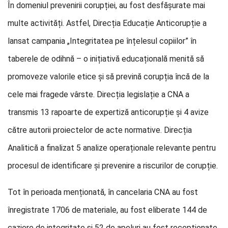
În domeniul prevenirii corupției, au fost desfășurate mai
multe activități. Astfel, Direcția Educație Anticorupție a
lansat campania „Integritatea pe înțelesul copiilor” în
taberele de odihnă – o inițiativă educațională menită să
promoveze valorile etice și să prevină corupția încă de la
cele mai fragede vârste. Direcția legislație a CNA a
transmis 13 rapoarte de expertiză anticorupție și 4 avize
către autorii proiectelor de acte normative. Direcția
Analitică a finalizat 5 analize operaționale relevante pentru
procesul de identificare și prevenire a riscurilor de corupție.
Tot în perioada menționată, în cancelaria CNA au fost
înregistrate 1706 de materiale, au fost eliberate 144 de
caziere de integritate și 52 de apeluri au fost recepționate