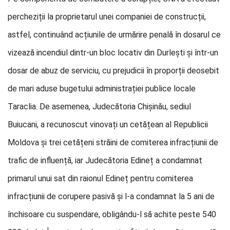
percheziții la proprietarul unei companiei de construcții,
astfel, continuând acțiunile de urmărire penală în dosarul ce
vizează incendiul dintr-un bloc locativ din Durlești și într-un
dosar de abuz de serviciu, cu prejudicii în proporții deosebit
de mari aduse bugetului administrației publice locale
Taraclia. De asemenea, Judecătoria Chișinău, sediul
Buiucani, a recunoscut vinovați un cetățean al Republicii
Moldova și trei cetățeni străini de comiterea infracțiunii de
trafic de influență, iar Judecătoria Edineț a condamnat
primarul unui sat din raionul Edineț pentru comiterea
infracțiunii de corupere pasivă și l-a condamnat la 5 ani de
închisoare cu suspendare, obligându-l să achite peste 540