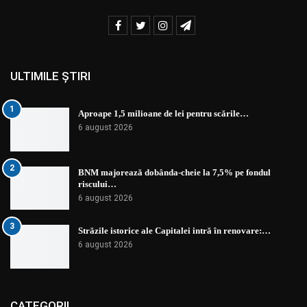
ULTIMILE ȘTIRI
1
Aproape 1,5 milioane de lei pentru scările…
6 august 2026
2
BNM majorează dobânda-cheie la 7,5% pe fondul
riscului…
6 august 2026
3
Străzile istorice ale Capitalei intră în renovare:…
6 august 2026
CATEGORII