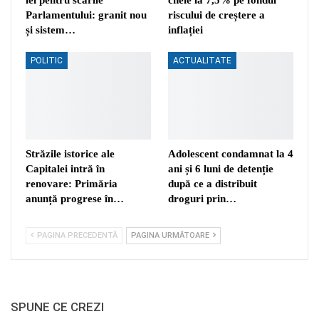
Parlamentului: granit nou
riscului de creștere a
și sistem…
inflației
POLITIC
ACTUALITATE
Străzile istorice ale
Adolescent condamnat la 4
Capitalei intră în
ani și 6 luni de detenție
renovare: Primăria
după ce a distribuit
anunță progrese în…
droguri prin…
PAGINA PRECEDENTĂ
PAGINA URMĂTOARE
SPUNE CE CREZI