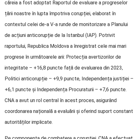
căreia a fost adoptat Raportul de evaluare a progreselor
țării noastre în lupta împotriva corupției, elaborat în
contextul celei de-a V-a runde de monitorizare a Planului
de acțiuni anticorupție de la Istanbul (IAP). Potrivit
raportului, Republica Moldova a înregistrat cele mai mari
progrese în următoarele arii: Protecția avertizorilor de
integritate – +16,8 puncte față de evaluarea din 2023,
Politici anticorupție – +9,9 puncte, Independența justiției –
+6,1 puncte și Independența Procuraturii – +7,6 puncte.
CNA a avut un rol central în acest proces, asigurând
coordonarea națională a evaluării și oferind suport constant
autorităților implicate.
Pe componenta de combatere a corupției, CNA a efectuat