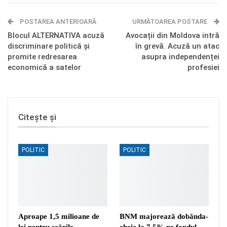
E-mail
Facebook Messenger
POSTAREA ANTERIOARĂ
Telegram
OK.ru
URMĂTOAREA POSTARE
Blocul ALTERNATIVA acuză
Avocații din Moldova intră
discriminare politică și
în grevă. Acuză un atac
promite redresarea
asupra independenței
economică a satelor
profesiei
Citește și
POLITIC
POLITIC
Aproape 1,5 milioane de
BNM majorează dobânda-
lei pentru scările
cheie la 7,5% pe fondul