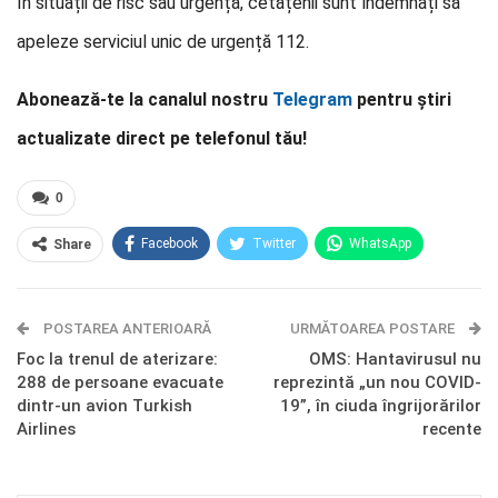
În situații de risc sau urgență, cetățenii sunt îndemnați să
apeleze serviciul unic de urgență 112.
Abonează-te la canalul nostru
Telegram
pentru știri
actualizate direct pe telefonul tău!
0
Facebook
Twitter
WhatsApp
Share
E-mail
Facebook Messenger
POSTAREA ANTERIOARĂ
Telegram
OK.ru
URMĂTOAREA POSTARE
Foc la trenul de aterizare:
OMS: Hantavirusul nu
288 de persoane evacuate
reprezintă „un nou COVID-
dintr-un avion Turkish
19”, în ciuda îngrijorărilor
Airlines
recente