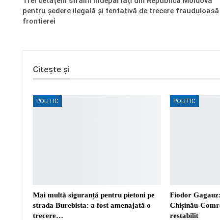
Trei cetățeni străini îndepărtați din Republica Moldova
pentru ședere ilegală și tentativă de trecere frauduloasă
frontierei
Citește și
POLITIC
POLITIC
Mai multă siguranță pentru pietoni pe
Fiodor Gagauz:
strada Burebista: a fost amenajată o
Chișinău-Comra
trecere…
restabilit