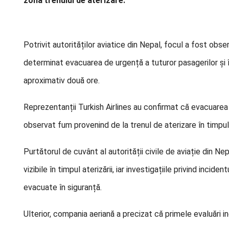
zona trenului de aterizare.
Potrivit autorităților aviatice din Nepal, focul a fost obser
determinat evacuarea de urgență a tuturor pasagerilor și 
aproximativ două ore.
Reprezentanții Turkish Airlines au confirmat că evacuarea
observat fum provenind de la trenul de aterizare în timpul r
Purtătorul de cuvânt al autorității civile de aviație din N
vizibile în timpul aterizării, iar investigațiile privind inci
evacuate în siguranță.
Ulterior, compania aeriană a precizat că primele evaluări i