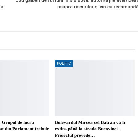
Cod galben de furtuni în Moldova: autoritățile avertizea
 a
asupra riscurilor și vin cu recomandă
POLITIC
 Grupul de lucru
Bulevardul Mircea cel Bătrân va fi
t din Parlament trebuie
extins până la strada Bucovinei.
Proiectul prevede…