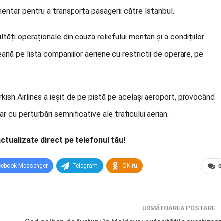
entar pentru a transporta pasagerii către Istanbul.
ăți operaționale din cauza reliefului montan și a condițiilor
eană pe lista companiilor aeriene cu restricții de operare, pe
rkish Airlines a ieșit de pe pistă pe același aeroport, provocând
r cu perturbări semnificative ale traficului aerian.
actualizate direct pe telefonul tău!
cebook Messenger
Telegram
OK.ru
URMĂTOAREA POSTARE