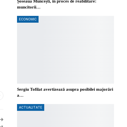
Șoseaua Muncești, în proces de reabilitare:
muncitorii…
ECONOMIC
Sergiu Tofilat avertizează asupra posibilei majorări
a…
0
ACTUALITATE