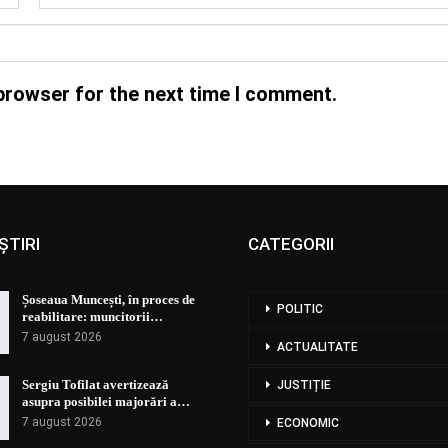
browser for the next time I comment.
ȘTIRI
CATEGORII
Șoseaua Muncești, în proces de
POLITIC
reabilitare: muncitorii…
7 august 2026
ACTUALITATE
Sergiu Tofilat avertizează
JUSTIȚIE
asupra posibilei majorări a…
7 august 2026
ECONOMIC