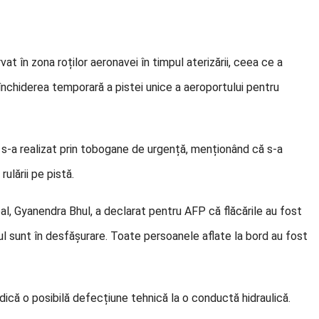
vat în zona roților aeronavei în timpul aterizării, ceea ce a
închiderea temporară a pistei unice a aeroportului pentru
 s-a realizat prin tobogane de urgență, menționând că s-a
ulării pe pistă.
epal, Gyanendra Bhul, a declarat pentru AFP că flăcările au fost
dentul sunt în desfășurare. Toate persoanele aflate la bord au fost
ndică o posibilă defecțiune tehnică la o conductă hidraulică.