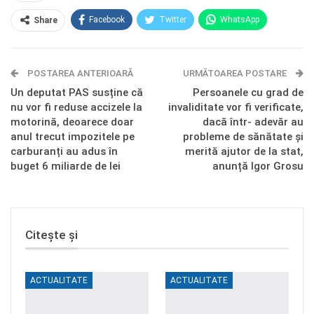
Facebook
Twitter
WhatsApp
Share
E-mail
Facebook Messenger
POSTAREA ANTERIOARĂ
Telegram
OK.ru
URMĂTOAREA POSTARE
Un deputat PAS susține că
Persoanele cu grad de
nu vor fi reduse accizele la
invaliditate vor fi verificate,
motorină, deoarece doar
dacă într- adevăr au
anul trecut impozitele pe
probleme de sănătate și
carburanți au adus în
merită ajutor de la stat,
buget 6 miliarde de lei
anunță Igor Grosu
Citește și
ACTUALITATE
ACTUALITATE