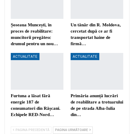
Șoseaua Muncești, în
Un tânăr din R. Moldova,
proces de reabilitare:
cercetat după ce ar fi
muncitorii pregătesc
transportat haine de
drumul pentru un nou…
firmă…
ACTUALITATE
ACTUALITATE
Furtuna a lăsat fără
Primăria anunță lucrări
energie 187 de
de reabilitare a trotuarului
consumatori din Râșcani.
de pe strada Alba-Iulia
Echipele RED-Nord…
din…
PAGINA PRECEDENTĂ
PAGINA URMĂTOARE