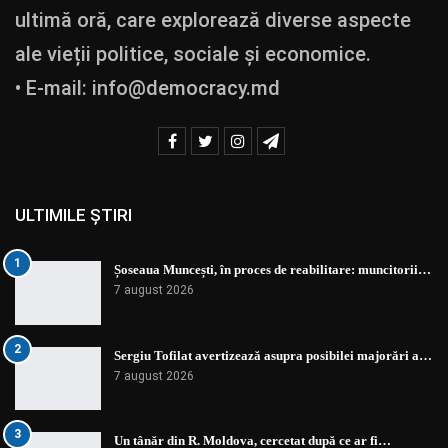
ultimă oră, care explorează diverse aspecte
ale vieții politice, sociale și economice.
• E-mail:
info@democracy.md
ULTIMILE ȘTIRI
1
Șoseaua Muncești, în proces de reabilitare: muncitorii…
7 august 2026
2
Sergiu Tofilat avertizează asupra posibilei majorări a…
7 august 2026
3
Un tânăr din R. Moldova, cercetat după ce ar fi…