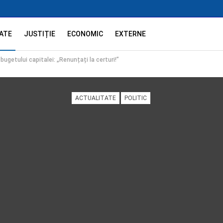
ATE
JUSTIȚIE
ECONOMIC
EXTERNE
bugetului capitalei: „Renunțați la certuri!”
ACTUALITATE
POLITIC