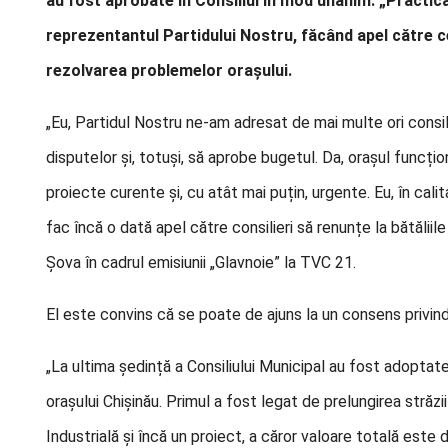
au fost aprobate în Consiliul în mod unanim. „Practic
reprezentantul Partidului Nostru, făcând apel către cei
rezolvarea problemelor orașului.
„Eu, Partidul Nostru ne-am adresat de mai multe ori consili
disputelor și, totuși, să aprobe bugetul. Da, orașul funcț
proiecte curente și, cu atât mai puțin, urgente. Eu, în cali
fac încă o dată apel către consilieri să renunțe la bătăliile
Șova în cadrul emisiunii „Glavnoie” la TVC 21.
El este convins că se poate de ajuns la un consens privind
„La ultima ședință a Consiliului Municipal au fost adoptat
orașului Chișinău. Primul a fost legat de prelungirea străz
Industrială și încă un proiect, a căror valoare totală est