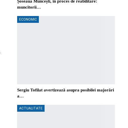
Șoseaua Muncești, în proces de reabilitare:
muncitorii…
ECONOMIC
.
Sergiu Tofilat avertizează asupra posibilei majorări
a…
ACTUALITATE