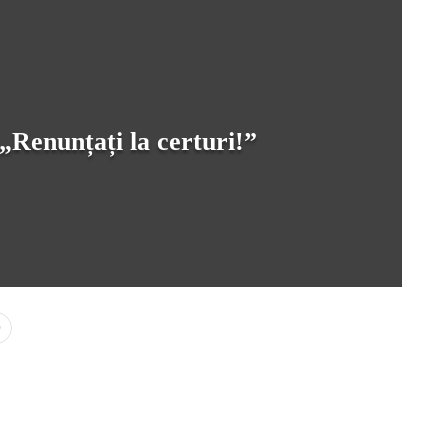
 „Renunțați la certuri!”
0