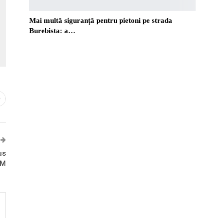
Mai multă siguranță pentru pietoni pe strada
Burebista: a…
0
us
UM