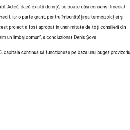
ință. Adică, dacă există dorință, se poate găsi consens! Imediat
redit, iar o parte grant, pentru îmbunătățirea termoizolației și
acest proiect a fost aprobat în unanimitate de toți consilierii din
ăsim un limbaj comun”, a concluzionat Denis Șova.
5, capitala continuă să funcționeze pe baza unui buget provizoriu