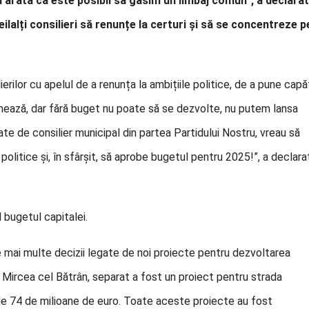
a arată că este posibil să găsim un limbaj comun”, a declarat
lalți consilieri să renunțe la certuri și să se concentreze p
erilor cu apelul de a renunța la ambițiile politice, de a pune capă
ionează, dar fără buget nu poate să se dezvolte, nu putem lansa
tate de consilier municipal din partea Partidului Nostru, vreau să
 politice și, în sfârșit, să aprobe bugetul pentru 2025!”, a declara
 bugetul capitalei.
e mai multe decizii legate de noi proiecte pentru dezvoltarea
ii Mircea cel Bătrân, separat a fost un proiect pentru strada
e de 74 de milioane de euro. Toate aceste proiecte au fost