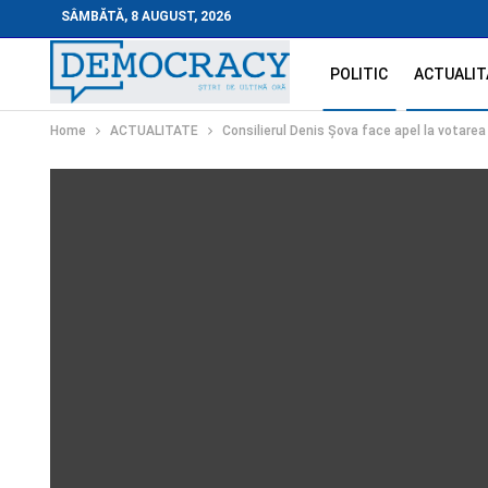
SÂMBĂTĂ, 8 AUGUST, 2026
POLITIC
ACTUALIT
Home
ACTUALITATE
Consilierul Denis Șova face apel la votarea 