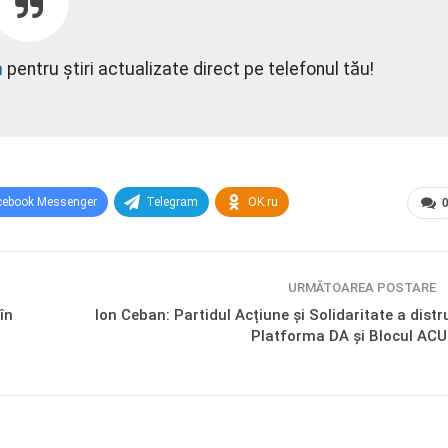
m
pentru știri actualizate direct pe telefonul tău!
cebook Messenger
Telegram
OK.ru
URMĂTOAREA POSTARE
în
Ion Ceban: Partidul Acțiune și Solidaritate a distr
Platforma DA și Blocul AC