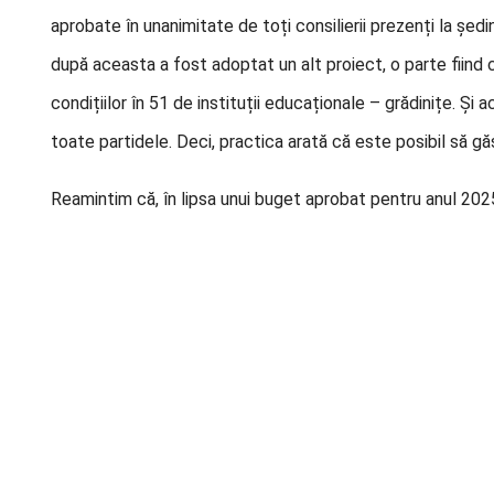
aprobate în unanimitate de toți consilierii prezenți la șed
după aceasta a fost adoptat un alt proiect, o parte fiind c
condițiilor în 51 de instituții educaționale – grădinițe. Și 
toate partidele. Deci, practica arată că este posibil să g
Reamintim că, în lipsa unui buget aprobat pentru anul 202