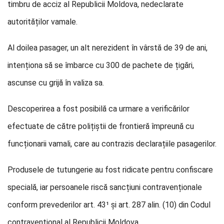
timbru de acciz al Republicii Moldova, nedeclarate
autorităților vamale.
Al doilea pasager, un alt nerezident în vârstă de 39 de ani,
intenționa să se îmbarce cu 300 de pachete de țigări,
ascunse cu grijă în valiza sa.
Descoperirea a fost posibilă ca urmare a verificărilor
efectuate de către polițiștii de frontieră împreună cu
funcționarii vamali, care au contrazis declarațiile pasagerilor.
Produsele de tutungerie au fost ridicate pentru confiscare
specială, iar persoanele riscă sancțiuni contravenționale
conform prevederilor art. 43¹ și art. 287 alin. (10) din Codul
contravențional al Republicii Moldova.