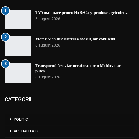
1
TVA mai mare pentru HoReCa și produse agricole:…
6 august 2026
2
Victor Nichituș: Nistrul a scăzut, iar conflictul…
6 august 2026
3
Transportul feroviar ucrainean prin Moldova ar
putea…
6 august 2026
CATEGORII
POLITIC
ACTUALITATE