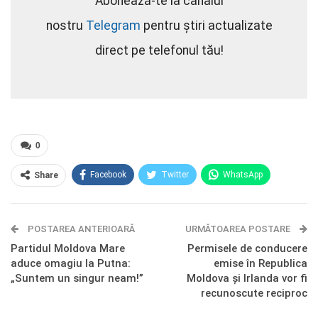
Abonează-te la canalul
nostru
Telegram
pentru știri actualizate
direct pe telefonul tău!
0
Facebook
Twitter
WhatsApp
Share
E-mail
Facebook Messenger
POSTAREA ANTERIOARĂ
Telegram
OK.ru
URMĂTOAREA POSTARE
Partidul Moldova Mare
Permisele de conducere
aduce omagiu la Putna:
emise în Republica
„Suntem un singur neam!”
Moldova și Irlanda vor fi
recunoscute reciproc