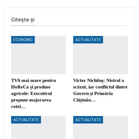
Citește și
ECONOMIC
ACTUALITATE
TVA mai mare pentru
Victor Nichituș: Nistrul a
HoReCa și produse
scăzut, iar conflictul dintre
agricole: Executivul
Guvern și Primăria
propune majorarea
Chișinău…
cotei…
ACTUALITATE
ACTUALITATE