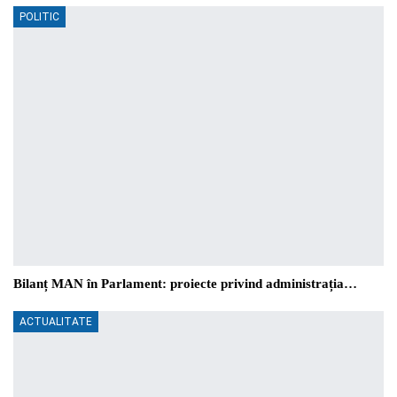
POLITIC
Bilanț MAN în Parlament: proiecte privind administrația…
ACTUALITATE