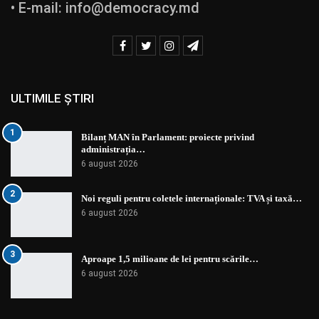
• E-mail:
info@democracy.md
ULTIMILE ȘTIRI
1
Bilanț MAN în Parlament: proiecte privind
administrația…
6 august 2026
2
Noi reguli pentru coletele internaționale: TVA și taxă…
6 august 2026
3
Aproape 1,5 milioane de lei pentru scările…
6 august 2026