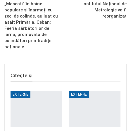
„Mascați” în haine
Institutul Național de
populare și înarmați cu
Metrologie va fi
zeci de colinde, au luat cu
reorganizat
asalt Primăria. Ceban:
Feeria sărbătorilor de
iarnă, promovată de
colindători prin tradiții
naționale
Citește și
EXTERNE
EXTERNE