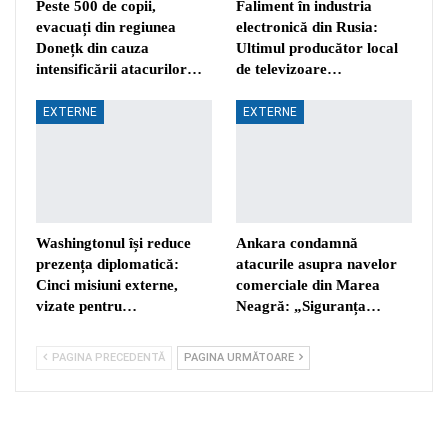
Peste 500 de copii,
Faliment în industria
evacuați din regiunea
electronică din Rusia:
Donețk din cauza
Ultimul producător local
intensificării atacurilor…
de televizoare…
EXTERNE
EXTERNE
Washingtonul își reduce
Ankara condamnă
prezența diplomatică:
atacurile asupra navelor
Cinci misiuni externe,
comerciale din Marea
vizate pentru…
Neagră: „Siguranța…
PAGINA PRECEDENTĂ
PAGINA URMĂTOARE