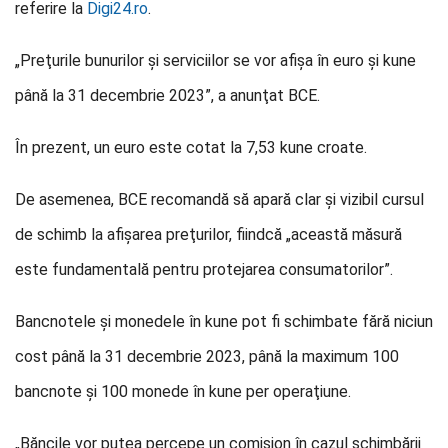
referire la
Digi24.ro
.
„Preţurile bunurilor şi serviciilor se vor afişa în euro şi kune
până la 31 decembrie 2023”, a anunţat BCE.
În prezent, un euro este cotat la 7,53 kune croate.
De asemenea, BCE recomandă să apară clar şi vizibil cursul
de schimb la afişarea preţurilor, fiindcă „această măsură
este fundamentală pentru protejarea consumatorilor”.
Bancnotele şi monedele în kune pot fi schimbate fără niciun
cost până la 31 decembrie 2023, până la maximum 100
bancnote şi 100 monede în kune per operaţiune.
„Băncile vor putea percepe un comision în cazul schimbării