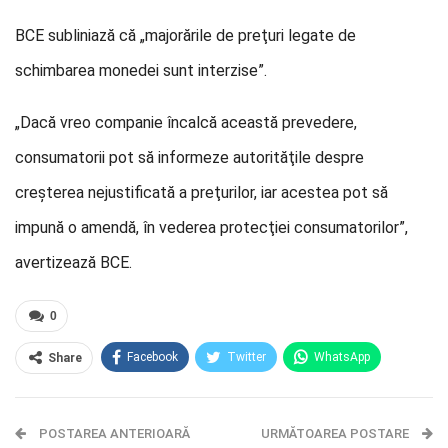
BCE subliniază că „majorările de preţuri legate de
schimbarea monedei sunt interzise”.
„Dacă vreo companie încalcă această prevedere,
consumatorii pot să informeze autorităţile despre
creşterea nejustificată a preţurilor, iar acestea pot să
impună o amendă, în vederea protecţiei consumatorilor”,
avertizează BCE.
0
Facebook
Twitter
WhatsApp
Share
E-mail
Facebook Messenger
POSTAREA ANTERIOARĂ
Telegram
OK.ru
URMĂTOAREA POSTARE