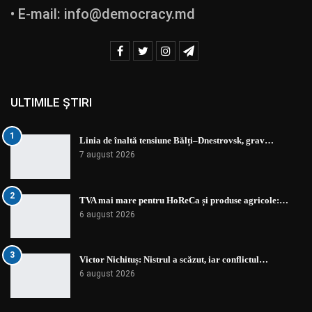
• E-mail:
info@democracy.md
ULTIMILE ȘTIRI
1
Linia de înaltă tensiune Bălți–Dnestrovsk, grav…
7 august 2026
2
TVA mai mare pentru HoReCa și produse agricole:…
6 august 2026
3
Victor Nichituș: Nistrul a scăzut, iar conflictul…
6 august 2026