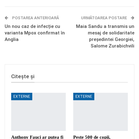
E-mail
Facebook Messenger
POSTAREA ANTERIOARĂ
Telegram
OK.ru
URMĂTOAREA POSTARE
Un nou caz de infecție cu
Maia Sandu a transmis un
varianta Mpox confirmat în
mesaj de solidaritate
Anglia
preşedintei Georgiei,
Salome Zurabichvili
Citește și
EXTERNE
EXTERNE
Anthony Fauci ar putea fi
Peste 500 de copii,