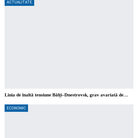
ACTUALITATE
Linia de înaltă tensiune Bălți–Dnestrovsk, grav avariată de…
ECONOMIC