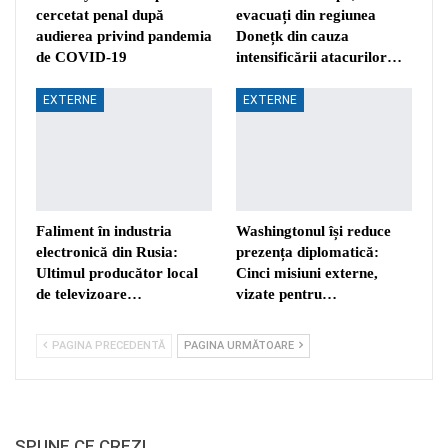
cercetat penal după
evacuați din regiunea
audierea privind pandemia
Donețk din cauza
de COVID-19
intensificării atacurilor…
EXTERNE
EXTERNE
Faliment în industria
Washingtonul își reduce
electronică din Rusia:
prezența diplomatică:
Ultimul producător local
Cinci misiuni externe,
de televizoare…
vizate pentru…
PAGINA PRECEDENTĂ
PAGINA URMĂTOARE
SPUNE CE CREZI