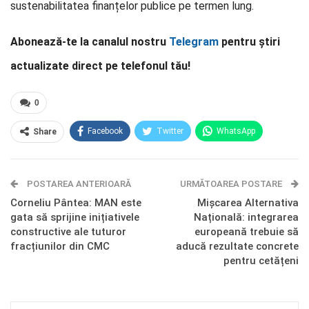
sustenabilitatea finanțelor publice pe termen lung.
Abonează-te la canalul nostru
Telegram
pentru știri
actualizate direct pe telefonul tău!
0
Facebook
Twitter
WhatsApp
Share
E-mail
Facebook Messenger
POSTAREA ANTERIOARĂ
Telegram
OK.ru
URMĂTOAREA POSTARE
Corneliu Pântea: MAN este
Mișcarea Alternativa
gata să sprijine inițiativele
Națională: integrarea
constructive ale tuturor
europeană trebuie să
fracțiunilor din CMC
aducă rezultate concrete
pentru cetățeni