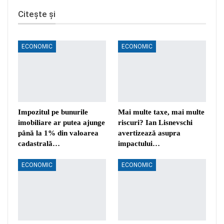
Citește și
ECONOMIC
ECONOMIC
Impozitul pe bunurile
Mai multe taxe, mai multe
imobiliare ar putea ajunge
riscuri? Ian Lisnevschi
până la 1% din valoarea
avertizează asupra
cadastrală…
impactului…
ECONOMIC
ECONOMIC