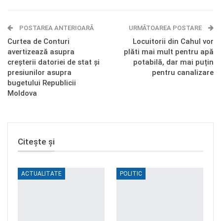
E-mail
Facebook Messenger
POSTAREA ANTERIOARĂ
Telegram
OK.ru
URMĂTOAREA POSTARE
Curtea de Conturi
Locuitorii din Cahul vor
avertizează asupra
plăti mai mult pentru apă
creșterii datoriei de stat și
potabilă, dar mai puțin
presiunilor asupra
pentru canalizare
bugetului Republicii
Moldova
Citește și
ACTUALITATE
POLITIC