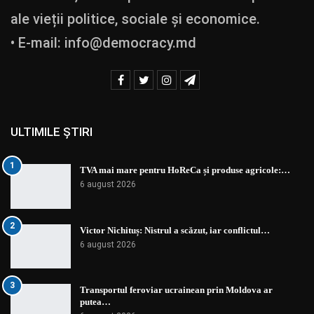
ale vieții politice, sociale și economice.
• E-mail:
info@democracy.md
ULTIMILE ȘTIRI
1
TVA mai mare pentru HoReCa și produse agricole:…
6 august 2026
2
Victor Nichituș: Nistrul a scăzut, iar conflictul…
6 august 2026
3
Transportul feroviar ucrainean prin Moldova ar
putea…