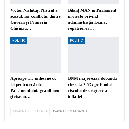
Victor Nichituș: Nistrul a
Bilanț MAN în Parlament:
scăzut, iar conflictul dintre
proiecte privind
Guvern și Primăria
administrația locală,
Chișinău…
repatrierea…
POLITIC
POLITIC
Aproape 1,5 milioane de
BNM majorează dobânda-
lei pentru scările
cheie la 7,5% pe fondul
Parlamentului: granit nou
riscului de creștere a
și sistem…
inflației
PAGINA PRECEDENTĂ
PAGINA URMĂTOARE