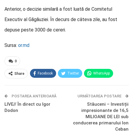
Anterior, o decizie similară a fost luată de Comitetul
Executiv al Găgăuziei. În decurs de câteva zile, au fost
depuse peste 3000 de cereri.
Sursa:
or.md
0
Facebook
Twitter
WhatsApp
Share
E-mail
Facebook Messenger
POSTAREA ANTERIOARĂ
Telegram
OK.ru
URMĂTOAREA POSTARE
LIVE// În direct cu Igor
Stăuceni – Investiții
Dodon
impresionante de 16,5
MILIOANE DE LEI sub
conducerea primarului Ion
Ceban